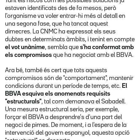
Tant els riscos com les possibles solucions ja
estaven identificats des de fa mesos, però
l'organisme va voler entrar-hi més al detall en
una segona fase, que ha tancat aquest
dimecres. La CNMC ha expressat els seus
dubtes en determinats àmbits, i tenint en compte
el vot unànime
, sembla que
s'ha conformat amb
els compromisos
que ha negociat amb el BBVA.
Ara bé, també és cert que tots aquests
compromisos són de "comportament", mantenir
condicions durant un període de temps, etc.
El
BBVA esquiva els anomenats requisits
"estructurals"
, tal com demanava el Sabadell.
Una mesura estructural seria, per exemple,
forçar el BBVA a desprendre's d'una part del
negoci de pimes. De moment, i a l'espera de la
intervenció del govern espanyol, aquesta opció