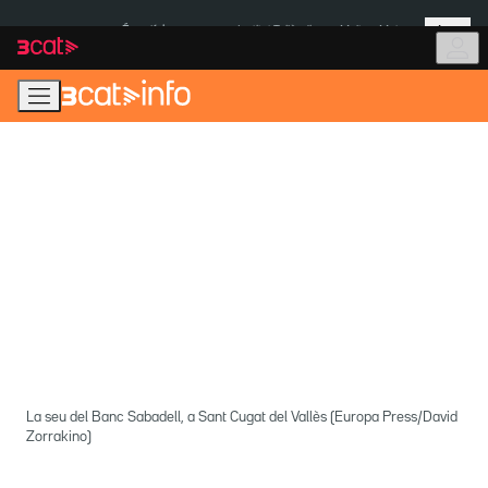
Anar
Anar
Més
a
al
És notícia:
Institut Tailàndia
Multa a Meta
la
contingut
navegació
principal
La seu del Banc Sabadell, a Sant Cugat del Vallès (Europa Press/David
Zorrakino)