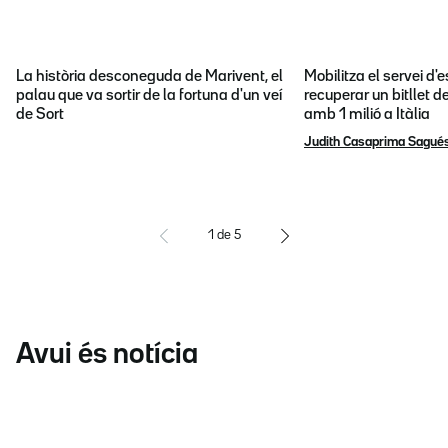
La història desconeguda de Marivent, el
Mobilitza el servei d
palau que va sortir de la fortuna d'un veí
recuperar un bitllet d
de Sort
amb 1 milió a Itàlia
Judith Casaprima Sagué
1
de
5
Avui és notícia