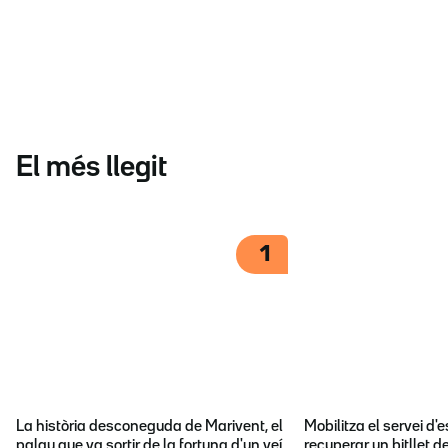
El més llegit
1
La història desconeguda de Marivent, el
Mobilitza el servei d
palau que va sortir de la fortuna d'un veí
recuperar un bitllet d