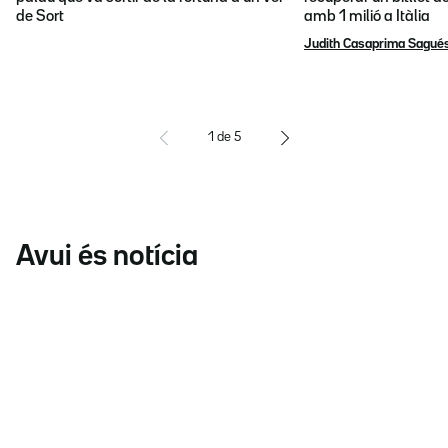
de Sort
amb 1 milió a Itàlia
Judith Casaprima Sagué
1
de
5
Avui és notícia