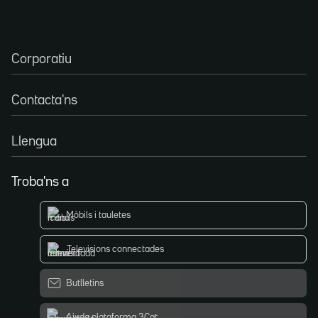
Corporatiu
Contacta'ns
Llengua
Troba'ns a
Mòbils i tauletes
Televisions connectades
Butlletins
Ajuda plataforma 3Cat