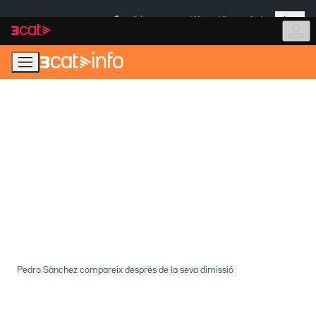
Anar
Anar
Més
a
al
És notícia:
Itàlia
Ulleres eclipsi
la
contingut
navegació
principal
Pedro Sánchez compareix després de la seva dimissió