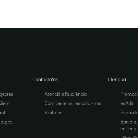
Contacta'ns
Llengua
ojectes
Atenció a l'audiència
Promoció
Client
Com veure'ns i escoltar-nos
ésAdir
ant
Visita'ns
Espai de
matges
Bon dia.
en lleng