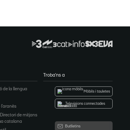
Troba'ns a
 de la llengua
Mòbils i tauletes
Televisions connectades
 l'aranès
 Directori de mitjans
ua catalana
Butlletins