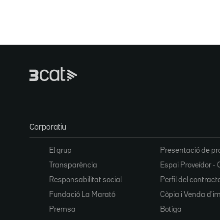
Corporatiu
El grup
Presentació de pr
Transparència
Espai Proveïdor - 
Responsabilitat social
Perfil del contract
Fundació La Marató
Còpia i Venda d'i
Premsa
Botiga