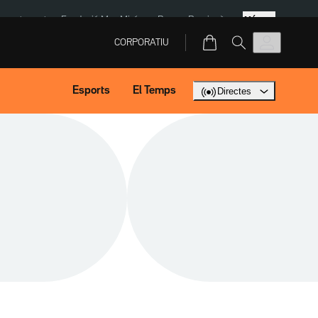
Més
ment agost
Fundació Mas Miró
eBay
Perpinyà
CORPORATIU
Esports
El Temps
Directes