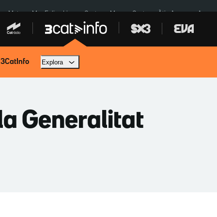
a a Meta
Mor Felipe Lipe
Ceuta
Menors Ceuta
Àtic Ayuso
Aparca
 3CatInfo
Explora
la Generalitat