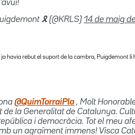
'avui!
 Puigdemont 🎗 (@KRLS)
14 de maig d
 ja havia rebut el suport de la cambra, Puigdemont li
bona
@QuimTorraiPla
, Molt Honorabl
 de la Generalitat de Catalunya. Cult
, república i democràcia. Tot el meu afe
amb un agraïment immens! Visca Cat