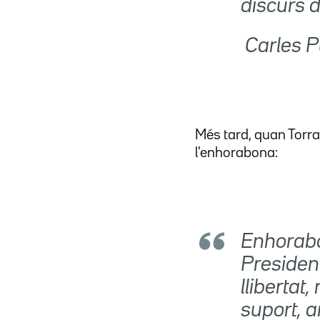
discurs d
 Carles
Més tard, quan Torra
l'enhorabona:
Enhora
President
llibertat
suport, 