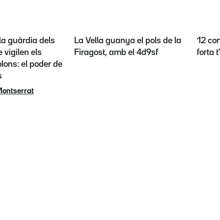
la guàrdia dels
La Vella guanya el pols de la
12 con
 vigilen els
Firagost, amb el 4d9sf
forta 
lons: el poder de
s
Montserrat