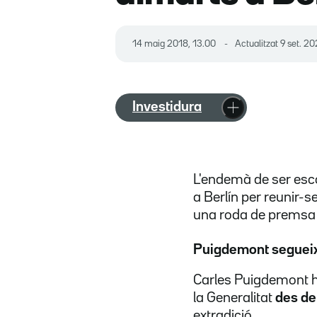
14 maig 2018, 13.00
Actualitzat
9 set. 20
Investidura
L'endemà de ser escol
a Berlín per reunir-
una roda de premsa c
Puigdemont segueix 
Carles Puigdemont ha
la Generalitat
des de
extradició.