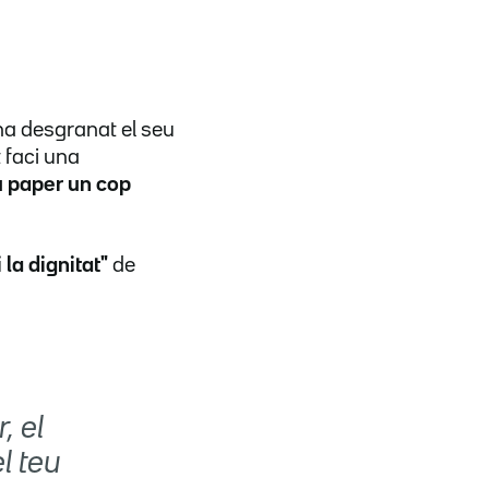
 ha desgranat el seu
 faci una
u paper un cop
la dignitat"
de
, el
l teu