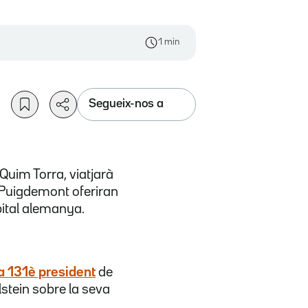
1 min
Segueix-nos a
 Quim Torra, viatjarà
i Puigdemont oferiran
pital alemanya.
a 131è president
de
lstein sobre la seva