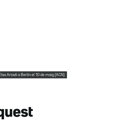
lsa Artadi a Berlín el 10 de maig (ACN)
quest