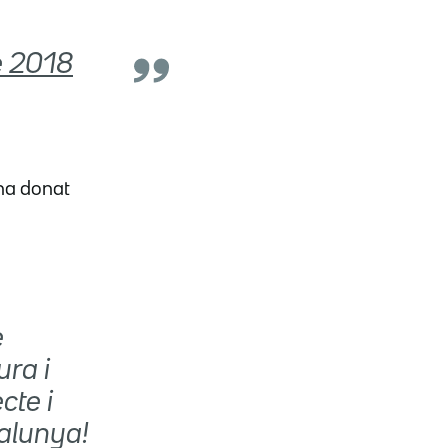
e 2018
 ha donat
e
ura i
cte i
alunya!