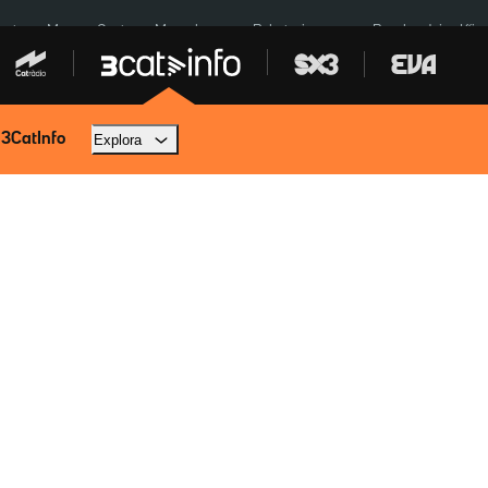
euta
Menors Ceuta
Mercabarna
Robatoris coure
Bombardejos Kíiv
 3CatInfo
Explora