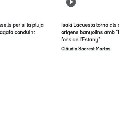
sells per si la pluja
Isaki Lacuesta torna als seus
t'agafa conduint
orígens banyolins amb "El
fons de l'Estany"
Clàudia Sacrest Martos