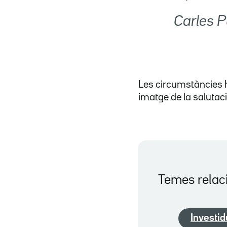
 Carles
Les circumstàncies h
imatge de la salutació
Temes relac
Investid