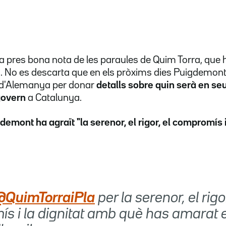
 ha pres bona nota de les paraules de Quim Torra, que
 No es descarta que en els pròxims dies Puigdemont
d'Alemanya per donar
detalls sobre quin serà en se
govern
a Catalunya.
demont ha agraït "la serenor, el rigor, el compromís i 
@QuimTorraiPla
per la serenor, el rigor
s i la dignitat amb què has amarat e