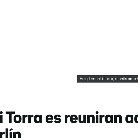
Puigdemont i Torra, reunits amb E
 Torra es reuniran a
rlín