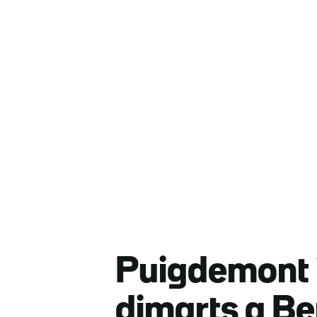
Puigdemont i
dimarts a Be