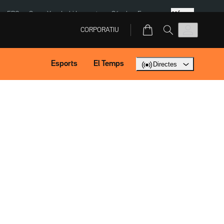
Més
ERC
SpaceX
Isaki Lacuesta
Sánchez Europa
CORPORATIU
Esports
El Temps
Directes