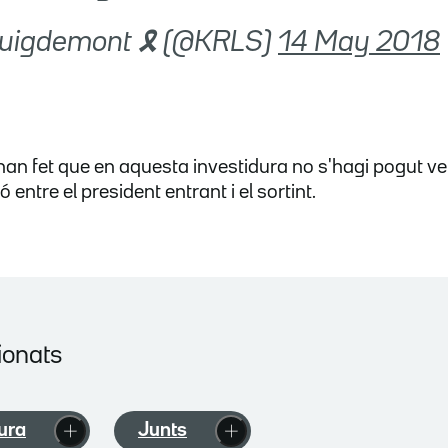
 Puigdemont 🎗 (@KRLS)
14 May 2018
an fet que en aquesta investidura no s'hagi pogut veu
 entre el president entrant i el sortint.
ionats
ura
Junts