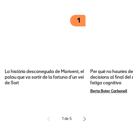
1
La història desconeguda de Marivent, el
Per què no hauries d
palau que va sortir de la fortuna d'un veí
decisions al final del
de Sort
fatiga cognitiva
Berta Boter Carbonell
1
de
5