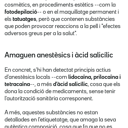
cosmètics, en procediments estètics --com la
fotodepilació
-- o en el maquillatge permanent i
els
tatuatges
, però que contenen substàncies
que poden provocar reaccions a la pell i "efectes
adversos greus per a la salut".
Amaguen anestèsics i àcid salicílic
En concret, s'hi han detectat principis actius
d'anestèsics locals --com
lidocaïna, prilocaïna i
tetracaïna
--, a més
d'àcid salicílic
, cosa que els
dona la condició de medicaments, sense tenir
l'autorització sanitària corresponent.
A més, aquestes substàncies no estan
detallades en l'etiquetatge, que amaga la seva
autèntica composició, cosa que fa que no es