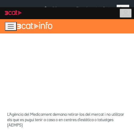
Anar
Anar
Més
a
al
És notícia:
Pluges Inuncat
Ceuta
la
contingut
navegació
principal
L'Agència del Medicament demana retirar-los del mercat i no utilitzar
els que es pugui tenir a casa o en centres d'estètica o tatuatges
(AEMPS)