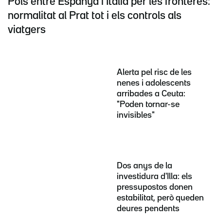
Pols entre Espanya i Itàlia per les fronteres:
normalitat al Prat tot i els controls als
viatgers
Alerta pel risc de les
nenes i adolescents
arribades a Ceuta:
"Poden tornar-se
invisibles"
Dos anys de la
investidura d'Illa: els
pressupostos donen
estabilitat, però queden
deures pendents