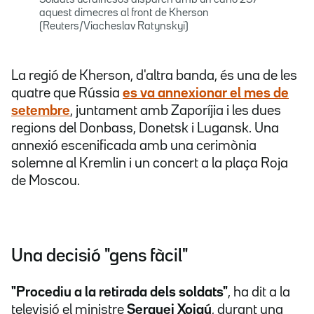
Soldats ucraïnesos disparen amb un canó 2S7
aquest dimecres al front de Kherson
(Reuters/Viacheslav Ratynskyi)
La regió de Kherson, d'altra banda, és una de les
quatre que Rússia
es va annexionar el mes de
setembre
, juntament amb Zaporíjia i les dues
regions del Donbass, Donetsk i Lugansk. Una
annexió escenificada amb una cerimònia
solemne al Kremlin i un concert a la plaça Roja
de Moscou.
Una decisió "gens fàcil"
"Procediu a la retirada dels soldats"
, ha dit a la
televisió el ministre
Serguei Xoigú
, durant una