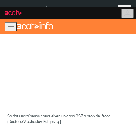
Anar
Anar
Més
a
al
És notícia:
Itàlia
Institut Tailàndia
la
contingut
navegació
principal
Soldats ucraïnesos condueixen un canó 2S7 a prop del front
(Reuters/Viacheslav Ratynskyi)