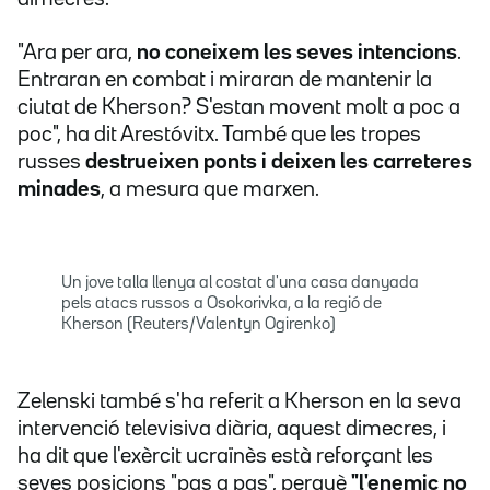
"Ara per ara,
no coneixem les seves intencions
.
Entraran en combat i miraran de mantenir la
ciutat de Kherson? S'estan movent molt a poc a
poc", ha dit Arestóvitx. També que les tropes
russes
destrueixen ponts i deixen les carreteres
minades
, a mesura que marxen.
Un jove talla llenya al costat d'una casa danyada
pels atacs russos a Osokorivka, a la regió de
Kherson (Reuters/Valentyn Ogirenko)
Zelenski també s'ha referit a Kherson en la seva
intervenció televisiva diària, aquest dimecres, i
ha dit que l'exèrcit ucraïnès està reforçant les
seves posicions "pas a pas", perquè
"l'enemic no