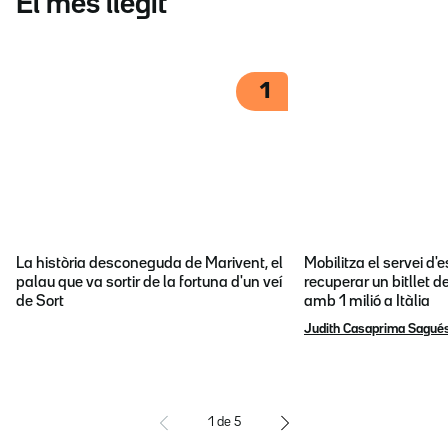
El més llegit
1
La història desconeguda de Marivent, el
Mobilitza el servei d
palau que va sortir de la fortuna d'un veí
recuperar un bitllet d
de Sort
amb 1 milió a Itàlia
Judith Casaprima Sagué
1
de
5