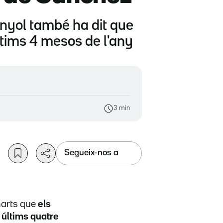
anyol també ha dit que
ltims 4 mesos de l'any
3 min
Segueix-nos a
marts que
els
 últims quatre