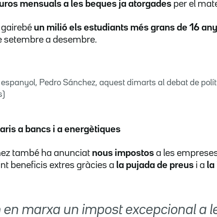
uros mensuals a les beques ja atorgades
per el mat
 gairebé
un milió els estudiants més grans de 16 an
e setembre a desembre.
n espanyol, Pedro Sánchez, aquest dimarts al debat de polít
s)
aris a bancs i a energètiques
hez també ha anunciat
nous impostos
a les empreses 
nt beneficis extres gràcies a
la
pujada de preus
i a
la
en marxa un impost excepcional a l