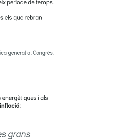
eix període de temps.
ys
els que rebran
ica general al Congrés,
energètiques i als
 inflació
:
es grans