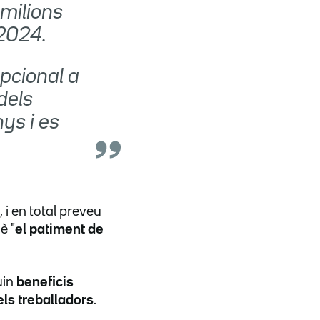
milions
 2024.
pcional a
dels
nys i es
 i en total preveu
è "
el patiment de
uin
beneficis
els treballadors
.