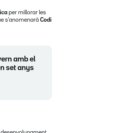
ica
per millorar les
a que s'anomenarà
Codi
vern amb el
en set anys
l desenvolupament