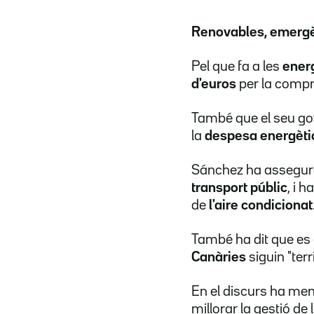
Renovables, emergèn
Pel que fa a les
ener
d'euros
per la comp
També que el seu go
la
despesa energèt
Sánchez ha assegura
transport públic
, i 
de
l'aire condicionat
També ha dit que es 
Canàries
siguin "ter
En el discurs ha men
millorar la gestió de 