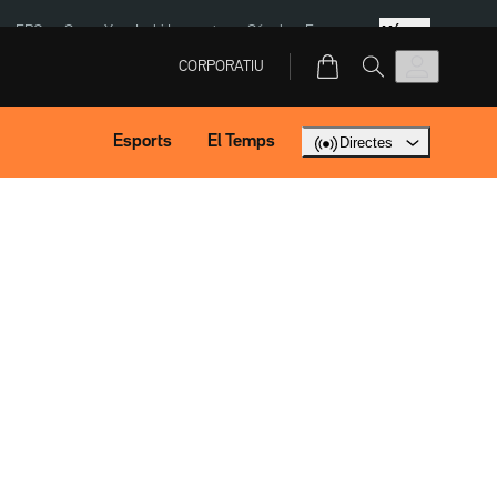
Més
ERC
SpaceX
Isaki Lacuesta
Sánchez Europa
CORPORATIU
Esports
El Temps
Directes