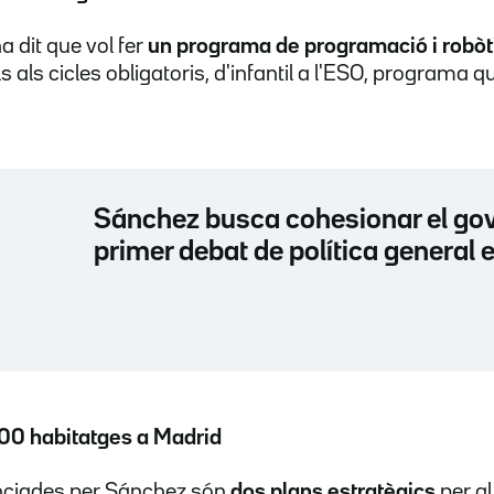
a dit que vol fer
un programa de programació i robòt
s als cicles obligatoris, d'infantil a l'ESO, program
Sánchez busca cohesionar el go
primer debat de política general 
00 habitatges a Madrid
nciades per Sánchez són
dos plans estratègics
per a