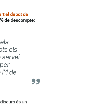
ert el
debat de
0% de descompte:
els
ots els
 servei
 per
l'1 de
 discurs és un