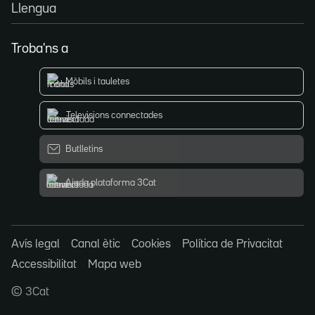
Llengua
Troba'ns a
Mòbils i tauletes
Televisions connectades
Butlletins
Ajuda plataforma 3Cat
Avís legal
Canal ètic
Cookies
Política de Privacitat
Accessibilitat
Mapa web
© 3Cat