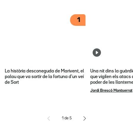
1
La història desconeguda de Marivent, el
Una nit dins la guàrd
palau que va sortir de la fortuna d'un veí
que vigilen els atacs 
de Sort
poder de les llantern
Jordi Brescó Montserrat
1
de
5