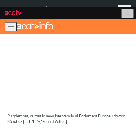
Anar
Anar
Més
a
al
És notícia:
Pluges Inuncat
Ceuta
la
contingut
navegació
principal
Puigdemont, durant la seva intervenció al Parlament Europeu davant
Sánchez (EFE/EPA/Ronald Wittek)