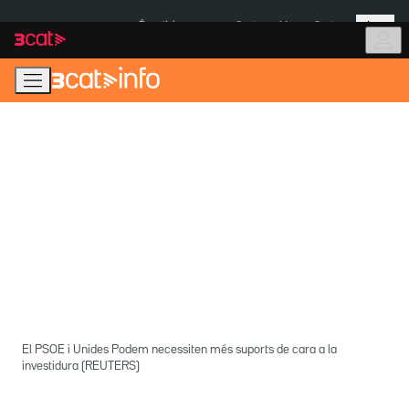
Anar
Anar
Més
a
al
És notícia:
Ceuta
Menors Ceuta
la
contingut
navegació
principal
El PSOE i Unides Podem necessiten més suports de cara a la
investidura (REUTERS)