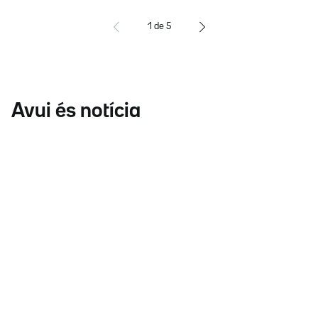
1
de
5
Avui és notícia