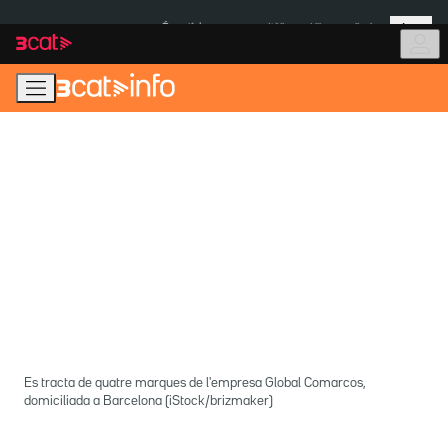
Anar
Anar
Més
a
al
És notícia:
Itàlia
Ulleres eclipsi
la
contingut
navegació
principal
Es tracta de quatre marques de l'empresa Global Comarcos,
domiciliada a Barcelona (iStock/brizmaker)