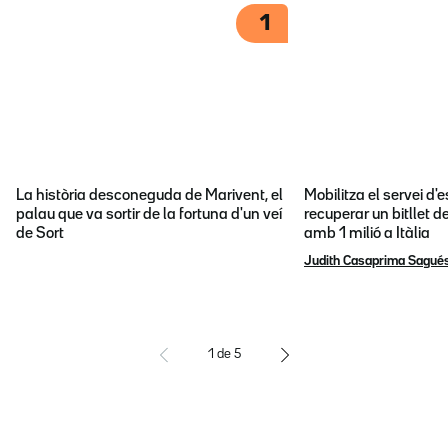
1
La història desconeguda de Marivent, el
Mobilitza el servei d
palau que va sortir de la fortuna d'un veí
recuperar un bitllet d
de Sort
amb 1 milió a Itàlia
Judith Casaprima Sagué
1
de
5