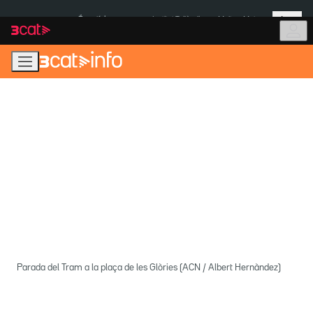
Anar
Anar
Més
a
al
És notícia:
Institut Tailàndia
Multa a Meta
la
contingut
navegació
principal
Parada del Tram a la plaça de les Glòries (ACN / Albert Hernàndez)