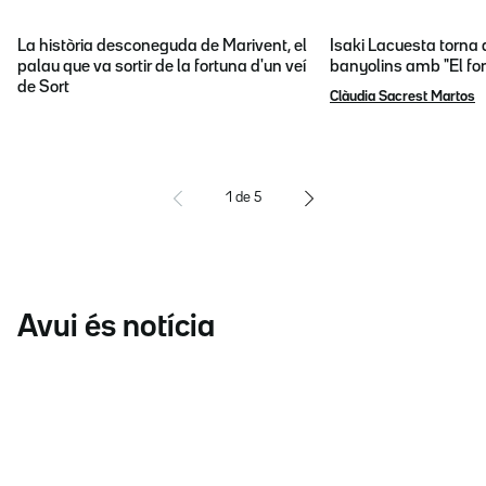
La història desconeguda de Marivent, el
Isaki Lacuesta torna 
palau que va sortir de la fortuna d'un veí
banyolins amb "El fon
de Sort
Clàudia Sacrest Martos
1
de
5
Avui és notícia