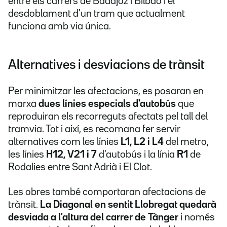
entre els carrers de Badajoz i Bilbao i el
desdoblament d'un tram que actualment
funciona amb via única.
Alternatives i desviacions de trànsit
Per minimitzar les afectacions, es posaran en
marxa
dues línies especials d'autobús
que
reproduiran els recorreguts afectats pel tall del
tramvia. Tot i així, es recomana fer servir
alternatives com les línies
L1, L2 i L4
del metro,
les línies
H12, V21 i 7
d'autobús i la línia
R1
de
Rodalies entre Sant Adrià i El Clot.
Les obres també comportaran afectacions de
trànsit.
La Diagonal en sentit Llobregat quedarà
desviada a l'altura del carrer de Tànger
i només