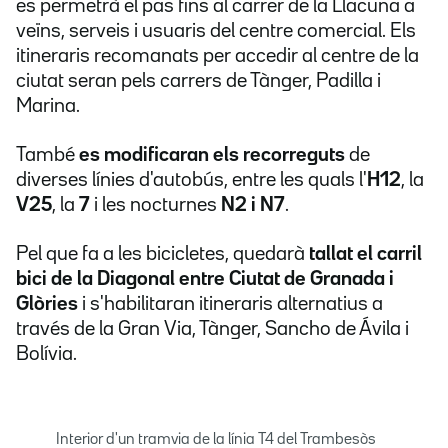
es permetrà el pas fins al carrer de la Llacuna a
veïns, serveis i usuaris del centre comercial. Els
itineraris recomanats per accedir al centre de la
ciutat seran pels carrers de Tànger, Padilla i
Marina.
També
es modificaran els recorreguts
de
diverses línies d'autobús, entre les quals l'
H12
, la
V25
, la
7
i les nocturnes
N2 i N7
.
Pel que fa a les bicicletes, quedarà
tallat el carril
bici de la Diagonal entre Ciutat de Granada i
Glòries
i s'habilitaran itineraris alternatius a
través de la Gran Via, Tànger, Sancho de Ávila i
Bolívia.
Interior d'un tramvia de la línia T4 del Trambesòs