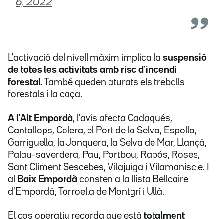
6, 2022
L'activació del nivell màxim implica la
suspensió
de totes les activitats amb risc d'incendi
forestal
. També queden aturats els treballs
forestals i la caça.
A l'Alt Empordà
,
l'avís afecta Cadaqués,
Cantallops, Colera, el Port de la Selva, Espolla,
Garriguella, la Jonquera, la Selva de Mar, Llançà,
Palau-saverdera, Pau, Portbou, Rabós, Roses,
Sant Climent Sescebes, Vilajuïga i Vilamaniscle. I
al
Baix Empordà
consten a la llista Bellcaire
d'Empordà, Torroella de Montgrí i Ullà.
El cos operatiu recorda que està
totalment