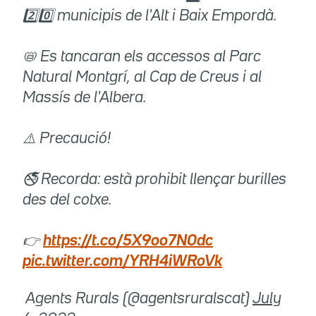
2️⃣0️⃣ municipis de l'Alt i Baix Empordà.
📛 Es tancaran els accessos al Parc
Natural Montgrí, al Cap de Creus i al
Massís de l'Albera.
⚠️ Precaució!
🚭 Recorda: està prohibit llençar burilles
des del cotxe.
👉
https://t.co/5X9oo7N0dc
pic.twitter.com/YRH4iWRoVk
 Agents Rurals (@agentsruralscat)
July