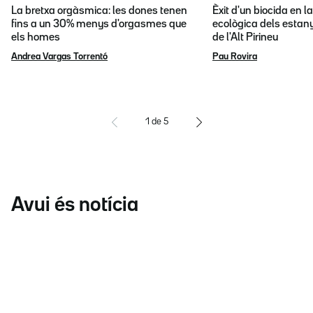
La bretxa orgàsmica: les dones tenen
Èxit d'un biocida en l
fins a un 30% menys d'orgasmes que
ecològica dels estany
els homes
de l'Alt Pirineu
Andrea Vargas Torrentó
Pau Rovira
1
de
5
Avui és notícia