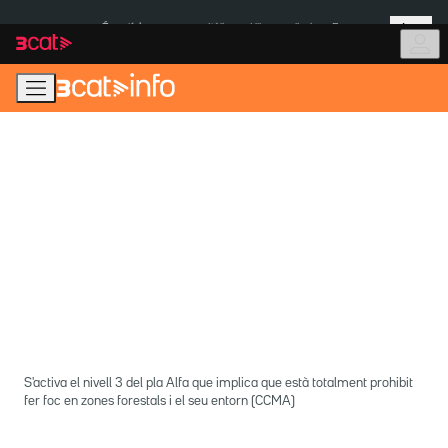
Anar
Anar
Més
a
al
És notícia:
Itàlia
Ulleres eclipsi
Envasos
la
contingut
navegació
principal
S'activa el nivell 3 del pla Alfa que implica que està totalment prohibit
fer foc en zones forestals i el seu entorn (CCMA)