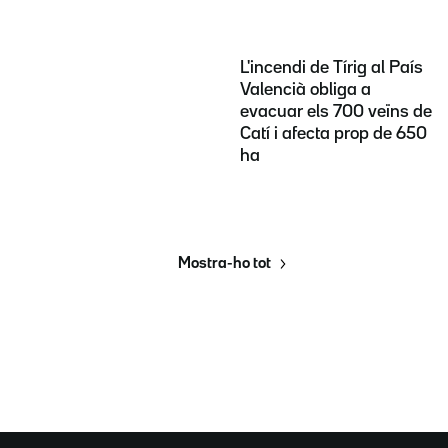
L'incendi de Tírig al País
Valencià obliga a
evacuar els 700 veïns de
Catí i afecta prop de 650
ha
Mostra-ho tot