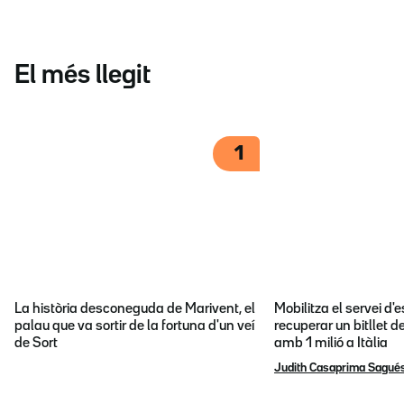
El més llegit
1
La història desconeguda de Marivent, el
Mobilitza el servei d
palau que va sortir de la fortuna d'un veí
recuperar un bitllet d
de Sort
amb 1 milió a Itàlia
Judith Casaprima Sagué