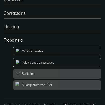
Contacta'ns
Llengua
Troba'ns a
Mòbils i tauletes
Televisions connectades
Butlletins
Ajuda plataforma 3Cat