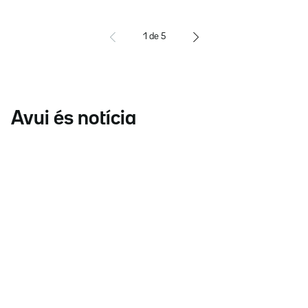
1
de
5
Avui és notícia