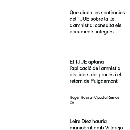
Què diuen les sentències
del TJUE sobre la llei
d'amnistia: consulta els
documents íntegres
El TJUE aplana
l'aplicació de l'amnistia
als líders del procés i el
retorn de Puigdemont
Roger Rovira
i
Clàudia Ramos
Co
Leire Díez hauria
maniobrat amb Villarejo