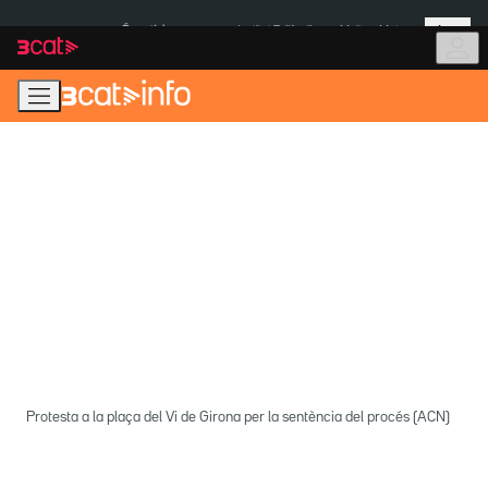
Anar
Anar
Més
a
al
És notícia:
Institut Tailàndia
Multa a Meta
la
contingut
navegació
principal
Protesta a la plaça del Vi de Girona per la sentència del procés (ACN)