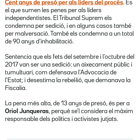
Cent anys de presó per als líders del procés
. És
el que sumen les penes per als líders
independentistes. El Tribunal Suprem els
condemna per sedició, i en alguns casos també
per malversació. També els condemna a un total
de 90 anys d'inhabilitació.
Sentencia que els fets del setembre i l'octubre del
2017 van ser una sedició: un aixecament públic i
tumultuari, com defensava l'Advocacia de
l'Estat; i desestima la rebel·lió, que demanava la
Fiscalia.
La pena més alta, de 13 anys de presó, és per a
Oriol Junqueras
, perquè se'l considera el màxim
responsable dels polítics i activistes jutjats.