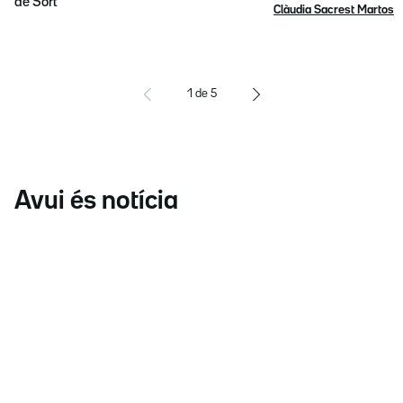
de Sort
Clàudia Sacrest Martos
1
de
5
Avui és notícia