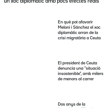
un xoc diplomàtic amb pocs efectes reals
En què pot afavorir
Meloni i Sánchez el xoc
diplomàtic arran de la
crisi migratòria a Ceuta
El president de Ceuta
denuncia una "situació
insostenible", amb milers
de menors al carrer
Dos anys de la