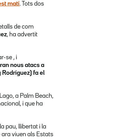
est matí
. Tots dos
etalls de com
uez
, ha advertit
-se , i
aran nous atacs a
 Rodríguez) fa el
-Lago, a Palm Beach,
nacional, i que ha
pau, llibertat i la
 ara viuen als Estats