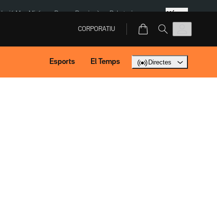
Més
dació Mas Miró
eBay
Perpinyà
Robatoris coure
CORPORATIU
Esports
El Temps
Directes