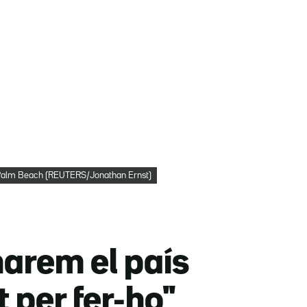
 Palm Beach (REUTERS/Jonathan Ernst)
arem el país
 per fer-ho"