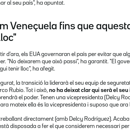
nar al seu país", ha apuntat.
m Veneçuela fins que aquesta
lloc"
r d'ara, els EUA governaran el país per evitar que alg
oder. "No deixarem que això passi", ha garantit. "El go
i tenir lloc", ha afegit.
at, la transició la liderarà el seu equip de seguretat
co Rubio. Tot i això,
no ha deixat clar qui serà el seu 
prendrà el poder. Tenen una vicepresidenta (Delcy Ro
ara mateix ella és la vicepresidenta i suposo que ara 
treballant directament (amb Delcy Rodríguez). Acaba 
està disposada a fer el que considerem necessari per