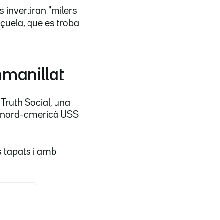
invertiran "milers
eçuela, que es troba
manillat
 Truth Social, una
lt nord-americà USS
ls tapats i amb