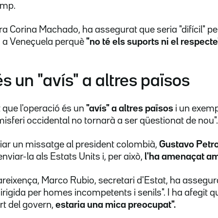
ump.
ora Corina Machado, ha assegurat que seria "difícil" p
ca a Veneçuela perquè
"no té els suports ni el respect
s un "avís" a altres països
que l'operació és un
"avís" a altres països
i un exemp
isferi occidental no tornarà a ser qüestionat de nou".
nviar un missatge al president colombià,
Gustavo Petr
nviar-la als Estats Units i, per això,
l'ha amenaçat amb
eixença, Marco Rubio, secretari d'Estat, ha assegura
irigida per homes incompetents i senils". I ha afegit qu
rt del govern,
estaria una mica preocupat".