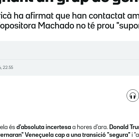
icà ha afirmat que han contactat am
'opositora Machado no té prou "suport
, 22.55
uela és
d'absoluta incertesa
a hores d'ara.
Donald Tr
vernaran" Veneçuela cap a una transició "segura"
i "