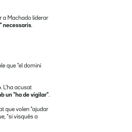
er a Machado liderar
e" necessaris
.
le que "el domini
o
. L'ha acusat
 un "ha de vigilar"
.
t que volen "ajudar
e, "si visqués a