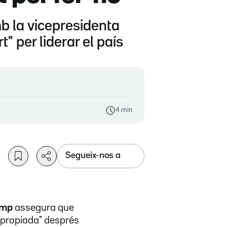
b la vicepresidenta
" per liderar el país
4 min
Segueix-nos a
ump
assegura que
apropiada" després