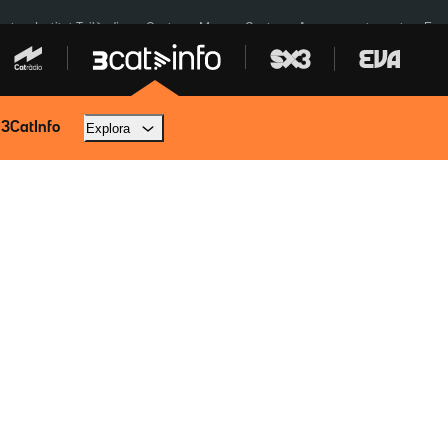
cat
Institut Tailàndia
Ceuta
Menors Ceuta
Aparcament agost
Fun
 3CatInfo
Explora