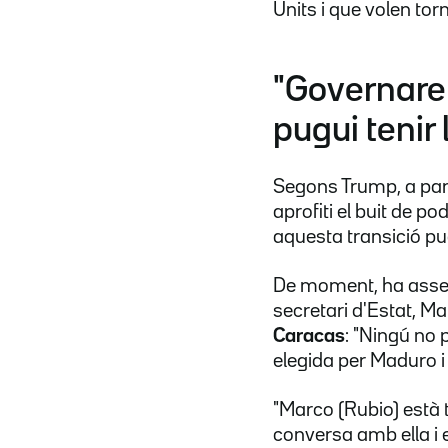
Units i que volen tor
"Governare
pugui tenir 
Segons Trump, a parti
aprofiti el buit de p
aquesta transició pugu
De moment, ha assegur
secretari d'Estat, Mar
Caracas
: "Ningú no 
elegida per Maduro i 
"Marco (Rubio) està 
conversa amb ella i 