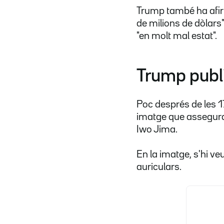
Trump també ha afir
de milions de dòlars
"en molt mal estat".
Trump publ
Poc després de les 17
imatge que assegura
Iwo Jima.
En la imatge, s'hi ve
auriculars.