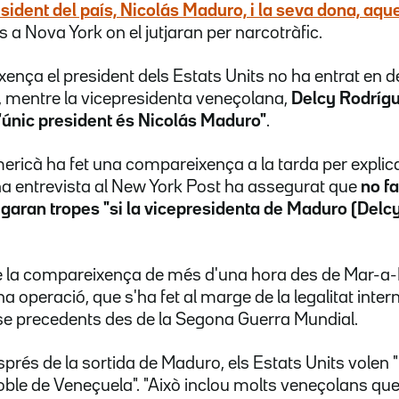
esident del país, Nicolás Maduro, i la seva dona, aqu
s a Nova York on el jutjaran per narcotràfic.
ença el president dels Estats Units no ha entrat en d
ís, mentre la vicepresidenta veneçolana,
Delcy Rodríg
l'únic president és Nicolás Maduro"
.
ericà ha fet una compareixença a la tarda per explicar
na entrevista al New York Post ha assegurat que
no f
garan tropes "si la vicepresidenta de Maduro (Delcy
e la compareixença de més d'una hora des de Mar-a
na operació, que s'ha fet al marge de la legalitat inter
nse precedents des de la Segona Guerra Mundial.
rés de la sortida de Maduro, els Estats Units volen "la 
poble de Veneçuela". "Això inclou molts veneçolans que