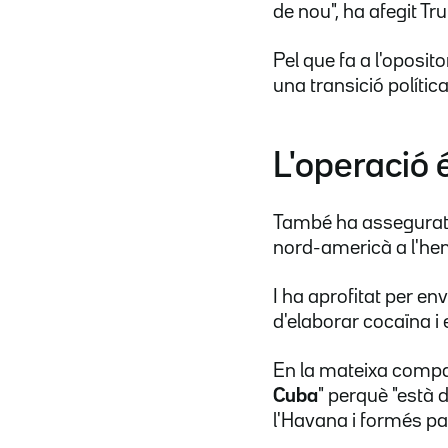
de nou", ha afegit Tr
Pel que fa a l'oposit
una transició políti
L'operació é
També ha assegurat 
nord-americà a l'hem
I ha aprofitat per e
d'elaborar cocaïna i e
En la mateixa compar
Cuba
" perquè "està d
l'Havana i formés pa