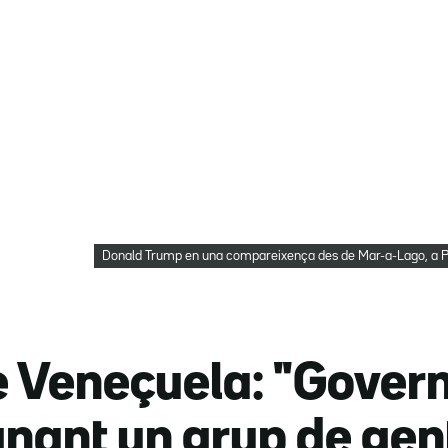
Donald Trump en una compareixença des de Mar-a-Lago, a
 Veneçuela: "Govern
gnant un grup de gent