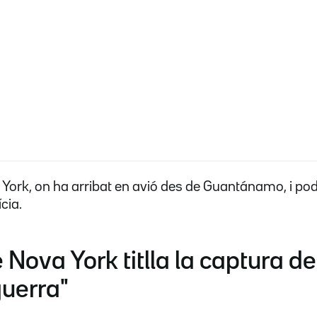
York, on ha arribat en avió des de Guantánamo, i po
ícia.
e Nova York titlla la captura 
guerra"