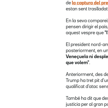
de
la captura del pr
estan sent traslladat
En la seva compareix
pensen dirigir el pa
aquest vespre que
"
El president nord-am
posteriorment, en u
Veneçuela ni desple
que volem"
.
Anteriorment, des d
Trump ha tret pit d'u
qualificat d'atac se
També ha dit que desp
justícia per al gran 