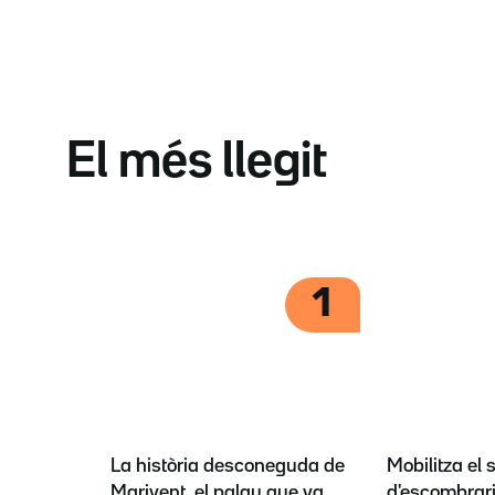
El més llegit
1
La història desconeguda de
Mobilitza el 
Marivent, el palau que va
d'escombrari