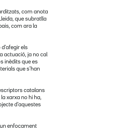
arditzats, com anota
leida, que subratlla
pais, com ara la
d'afegir els
 actuació, ja no cal
os inèdits que es
erials que s'han
escriptors catalans
la xarxa no hi ha,
rojecte d'aquestes
mb un enfocament