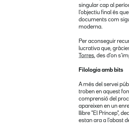
singular cap al perí
l'objectiu final és q
documents com sigui p
moderna.
Per aconseguir recurs
lucrativa que, gràcie
Torres
, des d'on s'i
Filologia amb bits
A més del servei públi
troben en aquest fon
comprensió del proc
apareixen en un enre
llibre "El Príncep", d
estan ara a l'abast 