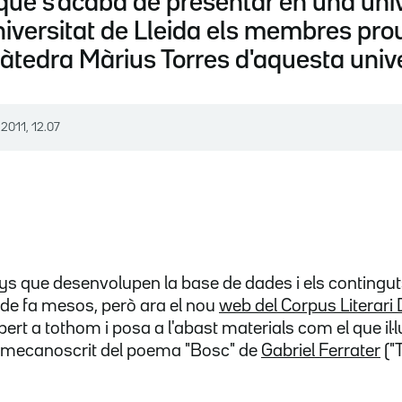
, que s'acaba de presentar en una univ
versitat de Lleida els membres prou
àtedra Màrius Torres d'aquesta unive
2011, 12.07
ys que desenvolupen la base de dades i els continguts
s de fa mesos, però ara el nou
web del Corpus Literari D
bert a tothom i posa a l'abast materials com el que il·
al mecanoscrit del poema "Bosc" de
Gabriel Ferrater
("