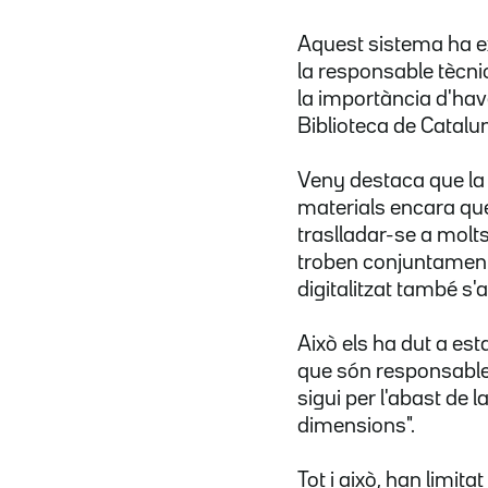
Aquest sistema ha ex
la responsable tècni
la importància d'have
Biblioteca de Catalu
Veny destaca que la 
materials encara que
traslladar-se a molts
troben conjuntament
digitalitzat també s'
Això els ha dut a es
que són responsables 
sigui per l'abast de 
dimensions".
Tot i això, han limi