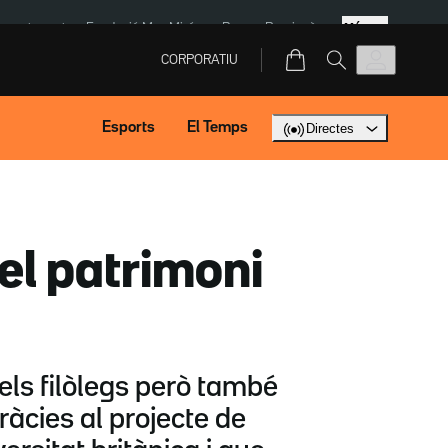
Més
ment agost
Fundació Mas Miró
eBay
Perpinyà
CORPORATIU
Esports
El Temps
Directes
el patrimoni
dels filòlegs però també
ràcies al projecte de