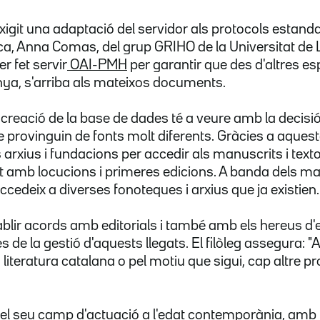
igit una adaptació del servidor als protocols estand
ca, Anna Comas, del grup GRIHO de la Universitat de L
r fet servir
OAI-PMH
per garantir que des d'altres es
nya, s'arriba als mateixos documents.
creació de la base de dades té a veure amb la decisió 
 provinguin de fonts molt diferents. Gràcies a aquesta
 arxius i fundacions per accedir als manuscrits i text
 amb locucions i primeres edicions. A banda dels mat
accedeix a diverses fonoteques i arxius que ja existien.
tablir acords amb editorials i també amb els hereus d'
de la gestió d'aquests llegats. El filòleg assegura: "A 
la literatura catalana o pel motiu que sigui, cap altre p
tat el seu camp d'actuació a l'edat contemporània, a