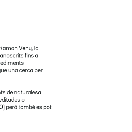
 Ramon Veny, la
noscrits fins a
ocediments
que una cerca per
nts de naturalesa
 editades o
0) però també es pot