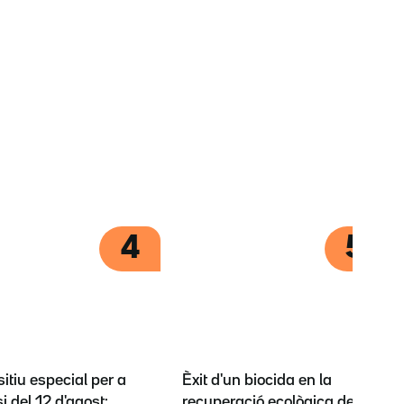
4
5
itiu especial per a
Èxit d'un biocida en la
si del 12 d'agost:
recuperació ecològica dels