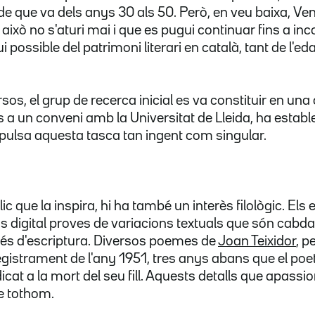
ode que va dels anys 30 als 50. Però, en veu baixa, Ve
ue això no s'aturi mai i que es pugui continuar fins a in
ossible del patrimoni literari en català, tant de l'ed
os, el grup de recerca inicial es va constituir en una
s a un conveni amb la Universitat de Lleida, ha estable
mpulsa aquesta tasca tan ingent com singular.
c que la inspira, hi ha també un interès filològic. Els 
s digital proves de variacions textuals que són cabdal
és d'escriptura. Diversos poemes de
Joan Teixidor
, p
gistrament de l'any 1951, tres anys abans que el poe
edicat a la mort del seu fill. Aquests detalls que apass
de tothom.