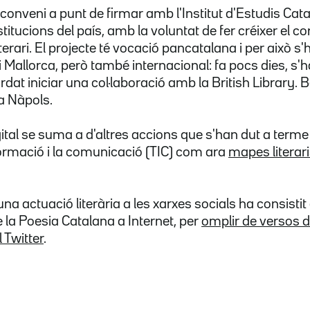
onveni a punt de firmar amb l'Institut d'Estudis Cata
itucions del país, amb la voluntat de fer créixer el cor
terari. El projecte té vocació pancatalana i per això s
 Mallorca, però també internacional: fa pocs dies, s'
dat iniciar una col·laboració amb la British Library. 
a Nàpols.
gital se suma a d'altres accions que s'han dut a terme
formació i la comunicació (TIC) com ara
mapes literar
na actuació literària a les xarxes socials ha consistit
 la Poesia Catalana a Internet, per
omplir de versos d
 Twitter
.