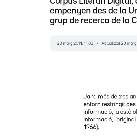
Corpus Literari Digital
empenyen des de la Uni
grup de recerca de la C
28 març 2011, 11.02
Actualitzat
28 març 
Ja fa més de tres an
entorn restringit de
informació, ja està o
informació, l'origin
1966).