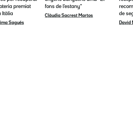
loteria premiat
fons de l'estany"
recoma
 Itàlia
de se
Clàudia Sacrest Martos
rima Sagués
David