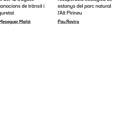
nacions de trànsit i
estanys del parc natural de
guretat
l'Alt Pirineu
 Meseguer Mañá
Pau Rovira