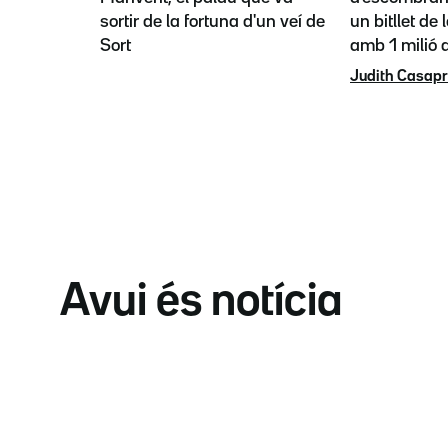
sortir de la fortuna d'un veí de
un bitllet de 
Sort
amb 1 milió a
Judith Casap
Avui és notícia