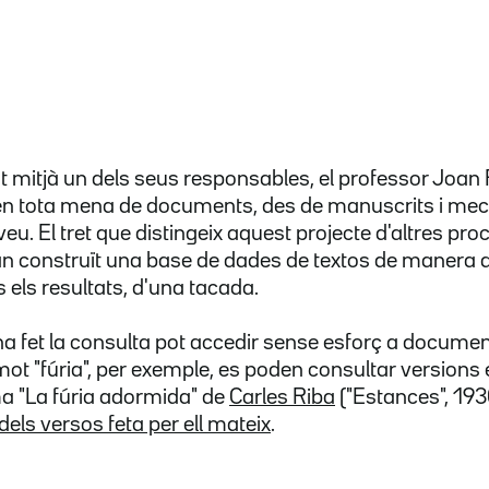
t mitjà un dels seus responsables, el professor Joan
rèn tota mena de documents, des de manuscrits i meca
eu. El tret que distingeix aquest projecte d'altres pr
n construït una base de dades de textos de manera 
s els resultats, d'una tacada.
 ha fet la consulta pot accedir sense esforç a docume
 mot "fúria", per exemple, es poden consultar versions
a "La fúria adormida" de
Carles Riba
("Estances", 193
dels versos feta per ell mateix
.