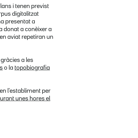
lans i tenen previst
pus digitalitzat
'ha presentat a
ha donat a conèixer a
Ben aviat repetiran un
 gràcies a les
is
o la
topobiografia
 en l'establiment per
urant unes hores el