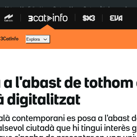
a a Meta
Mor Felipe Lipe
Ceuta
Menors Ceuta
Àtic Ayuso
Aparca
 3CatInfo
Explora
a l'abast de tothom 
à digitalitzat
atalà contemporani es posa a l'abast 
lsevol ciutadà que hi tingui interès g