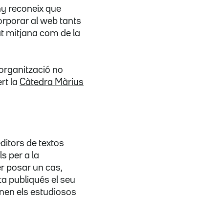
ny reconeix que
corporar al web tants
at mitjana com de la
 organització no
rt la
Càtedra Màrius
editors de textos
s per a la
er posar un cas,
ta publiqués el seu
ionen els estudiosos