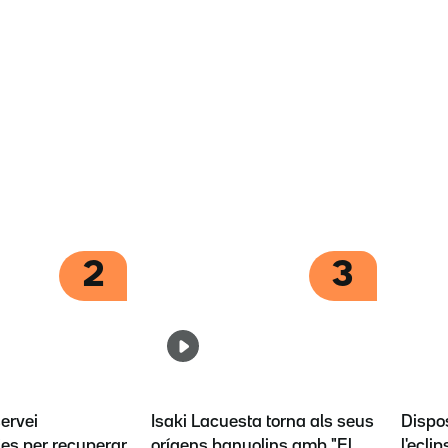
2
3
servei
Isaki Lacuesta torna als seus
Dispos
es per recuperar
orígens banyolins amb "El
l'eclip