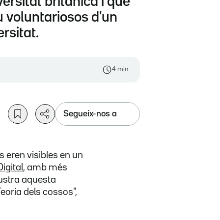
ersitat britànica i que
 voluntariosos d'un
rsitat.
4 min
Segueix-nos a
 eren visibles en un
igital
, amb més
lustra aquesta
Teoria dels cossos",