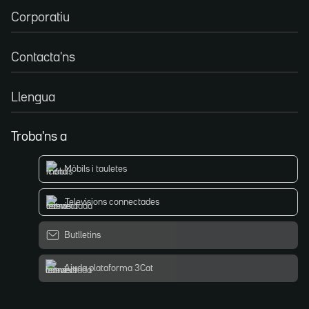
Corporatiu
Contacta'ns
Llengua
Troba'ns a
Mòbils i tauletes
Televisions connectades
Butlletins
Ajuda plataforma 3Cat