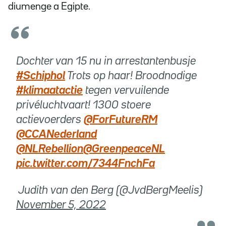
diumenge a Egipte.
Dochter van 15 nu in arrestantenbusje
#Schiphol
Trots op haar! Broodnodige
#klimaatactie
tegen vervuilende
privéluchtvaart! 1300 stoere
actievoerders
@ForFutureRM
@CCANederland
@NLRebellion
@GreenpeaceNL
pic.twitter.com/7344FnchFa
 Judith van den Berg (@JvdBergMeelis)
November 5, 2022