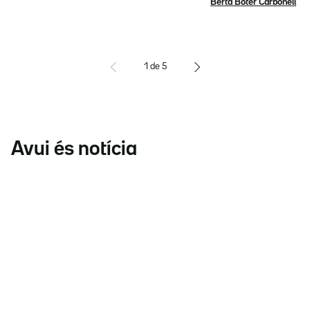
Berta Boter Carbonell
1
de
5
Avui és notícia