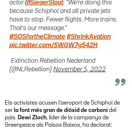
actor
@SiegerSloot
: "We're doing this
because Schiphol and all private jets
have to stop. Fewer flights. More trains.
That's our message."
#SOSfortheClimate
#ShrinkAvation
pic.twitter.com/5WGW7g542H
 Extinction Rebellion Nederland
(@NLRebellion)
November 5, 2022
Els activistes acusen l'aeroport de Schiphol de
ser
la font més gran de diòxid de carboni
del
país.
Dewi Zloch
, líder de la campanya de
Greenpeace als Països Baixos, ha declarat: