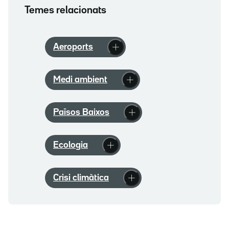
Temes relacionats
Aeroports
Medi ambient
Països Baixos
Ecologia
Crisi climàtica