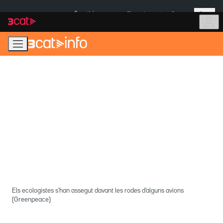
Anar
Anar
Més
a
al
És notícia:
Pluges Inuncat
Ceuta
la
contingut
navegació
principal
Els ecologistes s'han assegut davant les rodes d'alguns avions
(Greenpeace)