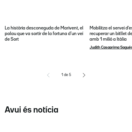
La història desconeguda de Marivent, el
Mobilitza el servei d
palau que va sortir de la fortuna d'un veí
recuperar un bitllet d
de Sort
amb 1 milió a Itàlia
Judith Casaprima Sagué
1
de
5
Avui és notícia