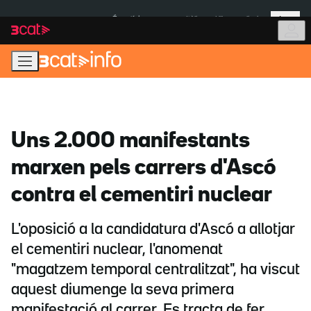
Anar
Anar
Més
a
al
És notícia:
Itàlia
Ulleres eclipsi
la
contingut
navegació
principal
Uns 2.000 manifestants
marxen pels carrers d'Ascó
contra el cementiri nuclear
L'oposició a la candidatura d'Ascó a allotjar
el cementiri nuclear, l'anomenat
"magatzem temporal centralitzat", ha viscut
aquest diumenge la seva primera
manifestació al carrer. Es tracta de fer