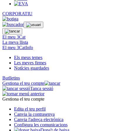
CORPORATIU
El meu 3Cat
La meva llista
El meu 3CatInfo
Els meus temes
Les meves firmes
Notícies guardades
Butlletins
Gestiona el teu compte
Tanca sessió
Gestiona el teu compte
Edita el teu perfil
Canvia la contrasenya
Canvia l'adreça electrònica
Configura les comunicacions
Dona't de baixa