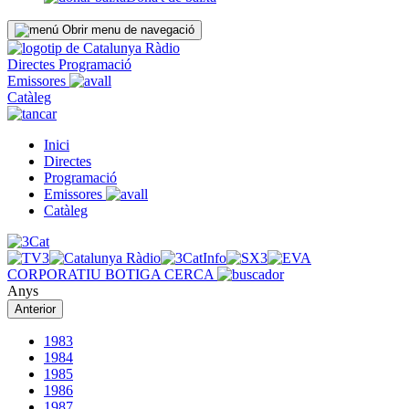
Obrir menu de navegació
Directes
Programació
Emissores
Catàleg
Inici
Directes
Programació
Emissores
Catàleg
CORPORATIU
BOTIGA
CERCA
Anys
Anterior
1983
1984
1985
1986
1987