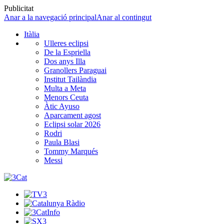
Publicitat
Anar a la navegació principal
Anar al contingut
Itàlia
Ulleres eclipsi
De la Espriella
Dos anys Illa
Granollers Paraguai
Institut Tailàndia
Multa a Meta
Menors Ceuta
Àtic Ayuso
Aparcament agost
Eclipsi solar 2026
Rodri
Paula Blasi
Tommy Marqués
Messi