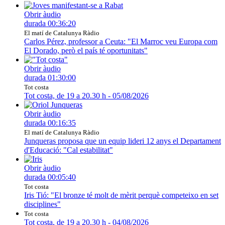
Obrir àudio
durada
00:36:20
El matí de Catalunya Ràdio
Carlos Pérez, professor a Ceuta: "El Marroc veu Europa com
El Dorado, però el país té oportunitats"
Obrir àudio
durada
01:30:00
Tot costa
Tot costa, de 19 a 20.30 h - 05/08/2026
Obrir àudio
durada
00:16:35
El matí de Catalunya Ràdio
Junqueras proposa que un equip lideri 12 anys el Departament
d'Educació: "Cal estabilitat"
Obrir àudio
durada
00:05:40
Tot costa
Iris Tió: "El bronze té molt de mèrit perquè competeixo en set
disciplines"
Tot costa
Tot costa, de 19 a 20.30 h - 04/08/2026