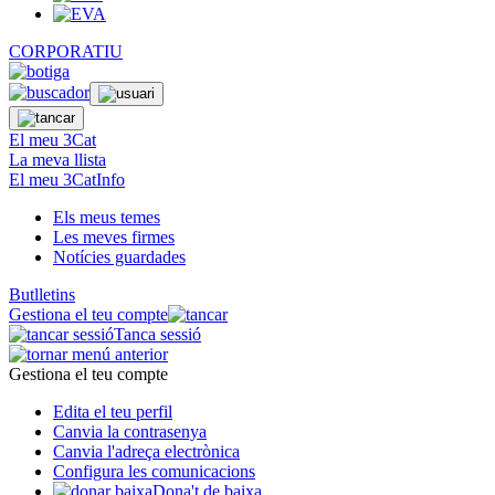
CORPORATIU
El meu 3Cat
La meva llista
El meu 3CatInfo
Els meus temes
Les meves firmes
Notícies guardades
Butlletins
Gestiona el teu compte
Tanca sessió
Gestiona el teu compte
Edita el teu perfil
Canvia la contrasenya
Canvia l'adreça electrònica
Configura les comunicacions
Dona't de baixa