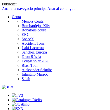
Publicitat
Anar a la navegació principal
Anar al contingut
Ceuta
Menors Ceuta
Bombardejos Kíiv
Robatoris coure
ERC
SpaceX
Accident Tona
Isaki Lacuesta
Sánchez Europa
Dron Rússia
Eclipsi solar 2026
Blasi Tour
Aleksander Sekulic
Infantino Marroc
Salah