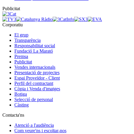
Publicitat
Corporatiu
El grup
Transparència
Responsabilitat social
Fundació La Marató
Premsa
Publicitat
Vendes internacionals
Presentació de projectes
Espai Proveïdor - Client
Perfil del contractant
Còpia i Venda d'imatges
Botiga
Selecció de personal
Càsting
Contacta'ns
Atenció a l'audiència
Com veure'ns i escoltar-nos