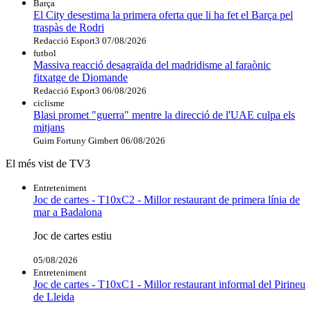
Barça
El City desestima la primera oferta que li ha fet el Barça pel
traspàs de Rodri
Redacció Esport3
07/08/2026
futbol
Massiva reacció desagraïda del madridisme al faraònic
fitxatge de Diomande
Redacció Esport3
06/08/2026
ciclisme
Blasi promet "guerra" mentre la direcció de l'UAE culpa els
mitjans
Guim Fortuny Gimbert
06/08/2026
El més vist de TV3
Entreteniment
Joc de cartes - T10xC2 - Millor restaurant de primera línia de
mar a Badalona
Joc de cartes estiu
05/08/2026
Entreteniment
Joc de cartes - T10xC1 - Millor restaurant informal del Pirineu
de Lleida