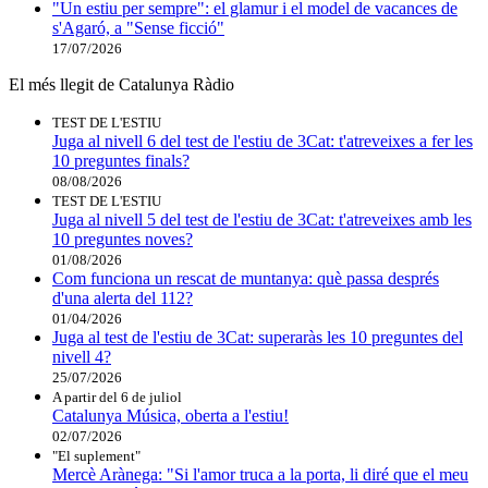
"Un estiu per sempre": el glamur i el model de vacances de
s'Agaró, a "Sense ficció"
17/07/2026
El més llegit de Catalunya Ràdio
TEST DE L'ESTIU
Juga al nivell 6 del test de l'estiu de 3Cat: t'atreveixes a fer les
10 preguntes finals?
08/08/2026
TEST DE L'ESTIU
Juga al nivell 5 del test de l'estiu de 3Cat: t'atreveixes amb les
10 preguntes noves?
01/08/2026
Com funciona un rescat de muntanya: què passa després
d'una alerta del 112?
01/04/2026
Juga al test de l'estiu de 3Cat: superaràs les 10 preguntes del
nivell 4?
25/07/2026
A partir del 6 de juliol
Catalunya Música, oberta a l'estiu!
02/07/2026
"El suplement"
Mercè Arànega: "Si l'amor truca a la porta, li diré que el meu