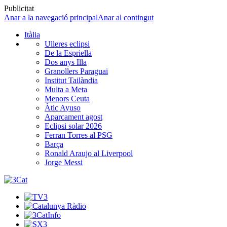
Publicitat
Anar a la navegació principal
Anar al contingut
Itàlia
Ulleres eclipsi
De la Espriella
Dos anys Illa
Granollers Paraguai
Institut Tailàndia
Multa a Meta
Menors Ceuta
Àtic Ayuso
Aparcament agost
Eclipsi solar 2026
Ferran Torres al PSG
Barça
Ronald Araujo al Liverpool
Jorge Messi