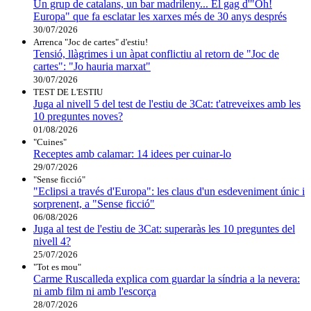
Un grup de catalans, un bar madrileny... El gag d'"Oh!
Europa" que fa esclatar les xarxes més de 30 anys després
30/07/2026
Arrenca "Joc de cartes" d'estiu!
Tensió, llàgrimes i un àpat conflictiu al retorn de "Joc de
cartes": "Jo hauria marxat"
30/07/2026
TEST DE L'ESTIU
Juga al nivell 5 del test de l'estiu de 3Cat: t'atreveixes amb les
10 preguntes noves?
01/08/2026
"Cuines"
Receptes amb calamar: 14 idees per cuinar-lo
29/07/2026
"Sense ficció"
"Eclipsi a través d'Europa": les claus d'un esdeveniment únic i
sorprenent, a "Sense ficció"
06/08/2026
Juga al test de l'estiu de 3Cat: superaràs les 10 preguntes del
nivell 4?
25/07/2026
"Tot es mou"
Carme Ruscalleda explica com guardar la síndria a la nevera:
ni amb film ni amb l'escorça
28/07/2026