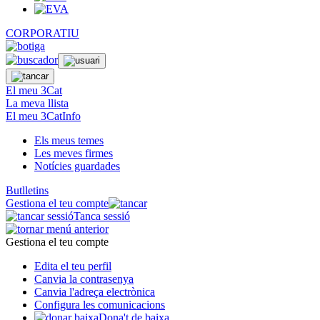
CORPORATIU
El meu 3Cat
La meva llista
El meu 3CatInfo
Els meus temes
Les meves firmes
Notícies guardades
Butlletins
Gestiona el teu compte
Tanca sessió
Gestiona el teu compte
Edita el teu perfil
Canvia la contrasenya
Canvia l'adreça electrònica
Configura les comunicacions
Dona't de baixa