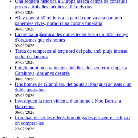
Una sequera històrica a Europa asseca camps de conreus i
provoca troballes inèdites al llit dels rius
07/08/2026
eBay pagarà 50 milions a la parella que va assetjar amb
paneroles vives, porno i una corona funerària
06/08/2026
La bretxa orgàsmica: les dones tenen fins a un 30% menys
d'orgasmes que els homes
02/08/2026
Tarda de tempestes al terç nord del país, amb pluja intensa,
pedra i calamarsa
07/08/2026
Puigdemont mostra imatges inèdites del seu retorn fugaç a
Catalunya, dos anys després
08/08/2026
Dos homes de Granollers, detinguts al Paraguai acusats d'un
doble assassinat
07/08/2026
Investiguen la mort violenta d'un home a Nou Barris, a
Barcelona
06/08/2026
Com han de ser les ulleres homologades per veure l'eclipsi i
on comprar-les
22/07/2026