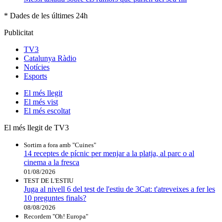
* Dades de les últimes 24h
Publicitat
TV3
Catalunya Ràdio
Notícies
Esports
El
més llegit
El
més vist
El
més escoltat
El més llegit de TV3
Sortim a fora amb "Cuines"
14 receptes de pícnic per menjar a la platja, al parc o al
cinema a la fresca
01/08/2026
TEST DE L'ESTIU
Juga al nivell 6 del test de l'estiu de 3Cat: t'atreveixes a fer les
10 preguntes finals?
08/08/2026
Recordem "Oh! Europa"