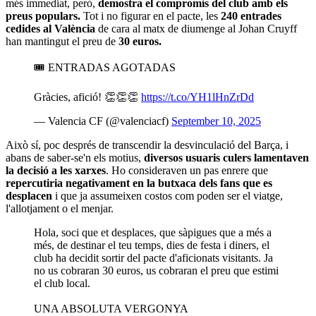
més immediat, però,
demostra el compromís del club amb els
preus populars.
Tot i no figurar en el pacte, les
240 entrades
cedides al València
de cara al matx de diumenge al Johan Cruyff
han mantingut el preu de
30 euros.
🎟️ ENTRADAS AGOTADAS
Gràcies, afició! 👏👏👏
https://t.co/YH1lHnZrDd
— Valencia CF (@valenciacf)
September 10, 2025
Això sí, poc després de transcendir la desvinculació del Barça, i
abans de saber-se'n els motius,
diversos usuaris culers lamentaven
la decisió a les xarxes
. Ho consideraven un pas enrere que
repercutiria negativament en la butxaca dels fans que es
desplacen
i que ja assumeixen costos com poden ser el viatge,
l'allotjament o el menjar.
Hola, soci que et desplaces, que sàpigues que a més a
més, de destinar el teu temps, dies de festa i diners, el
club ha decidit sortir del pacte d'aficionats visitants. Ja
no us cobraran 30 euros, us cobraran el preu que estimi
el club local.
UNA ABSOLUTA VERGONYA