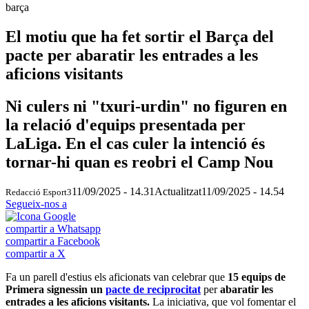
barça
El motiu que ha fet sortir el Barça del
pacte per abaratir les entrades a les
aficions visitants
Ni culers ni "txuri-urdin" no figuren en
la relació d'equips presentada per
LaLiga. En el cas culer la intenció és
tornar-hi quan es reobri el Camp Nou
11/09/2025 - 14.31
Actualitzat
11/09/2025 - 14.54
Redacció Esport3
Segueix-nos a
compartir a Whatsapp
compartir a Facebook
compartir a X
Fa un parell d'estius els aficionats van celebrar que
15 equips de
Primera signessin un
pacte de reciprocitat
per
abaratir les
entrades a les aficions visitants.
La iniciativa, que vol fomentar el