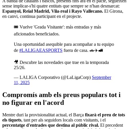
A banda de catalans i bascos, presents fins ara en el pacte, segueixen
sense implicar-s'hi quatre entitats que sempre se n'han desmarcat:
Espanyol, Reial Madrid, Vila-real i Rayo Vallecano.
El Girona,
en canvi, continua participant en el projecte.
🎟️ Vuelve 'Grada Visitante': más entradas y más
aficionados beneficiados.
Una oportunidad asequible para acompañar a tu equipo
de
#LALIGAEASPORTS
fuera de casa. 🚗✈️🚅
🎥 Descubre las novedades que trae en la temporada
25/26.
— LALIGA Corporativo (@LaLigaCorp)
September
11, 2025
Compromís amb els preus populars tot i
no figurar en l'acord
Mentre duri la provisionalitat actual, el Barça
fixarà el preu de tots
els tiquets
, tant per als seguidors locals com visitants, i el
percentatge d'entrades que destina al públic rival.
El precedent