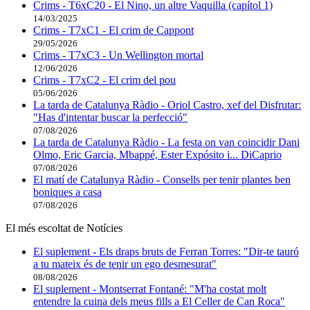
Crims - T6xC20 - El Nino, un altre Vaquilla (capítol 1)
14/03/2025
Crims - T7xC1 - El crim de Cappont
29/05/2026
Crims - T7xC3 - Un Wellington mortal
12/06/2026
Crims - T7xC2 - El crim del pou
05/06/2026
La tarda de Catalunya Ràdio - Oriol Castro, xef del Disfrutar:
"Has d'intentar buscar la perfecció"
07/08/2026
La tarda de Catalunya Ràdio - La festa on van coincidir Dani
Olmo, Eric Garcia, Mbappé, Ester Expósito i... DiCaprio
07/08/2026
El matí de Catalunya Ràdio - Consells per tenir plantes ben
boniques a casa
07/08/2026
El més escoltat de Notícies
El suplement - Els draps bruts de Ferran Torres: "Dir-te tauró
a tu mateix és de tenir un ego desmesurat"
08/08/2026
El suplement - Montserrat Fontané: "M'ha costat molt
entendre la cuina dels meus fills a El Celler de Can Roca"