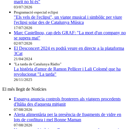
marit no hi és"
03/07/2026
Programació especial eclipsi
"Els vels de l'eclipsi", un viatge musical i simbòlic per viure
l'eclipsi solar des de Catalunya Música
17/07/2026
Marc Castellnou, cap dels GRAF: "La mort d'un company no
se supera mai"
02/07/2026
El Desconcert 2024 es podrà veure en directe a la plataforma
3Cat
21/04/2024
"La tarda de Catalunya Ràdio"
La història d'amor de Ramon Pellicer i Lali Colomé que ha
revolucionat "La tarda"
26/11/2025
El més llegit de Notícies
Espanya anuncia controls fronterers als viatgers procedents
d'Itàlia des d'aquesta mitjanit
07/08/2026
Alerta alimentària per la presència de fragments de vidre en
lots de confitura i mel Bonne Maman
07/08/2026