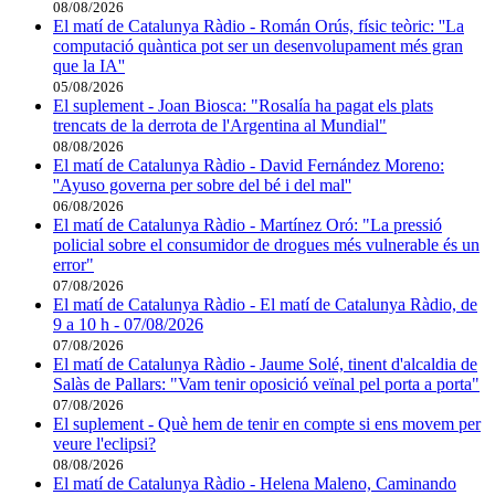
08/08/2026
El matí de Catalunya Ràdio - Román Orús, físic teòric: ''La
computació quàntica pot ser un desenvolupament més gran
que la IA''
05/08/2026
El suplement - Joan Biosca: "Rosalía ha pagat els plats
trencats de la derrota de l'Argentina al Mundial"
08/08/2026
El matí de Catalunya Ràdio - David Fernández Moreno:
''Ayuso governa per sobre del bé i del mal''
06/08/2026
El matí de Catalunya Ràdio - Martínez Oró: "La pressió
policial sobre el consumidor de drogues més vulnerable és un
error"
07/08/2026
El matí de Catalunya Ràdio - El matí de Catalunya Ràdio, de
9 a 10 h - 07/08/2026
07/08/2026
El matí de Catalunya Ràdio - Jaume Solé, tinent d'alcaldia de
Salàs de Pallars: "Vam tenir oposició veïnal pel porta a porta"
07/08/2026
El suplement - Què hem de tenir en compte si ens movem per
veure l'eclipsi?
08/08/2026
El matí de Catalunya Ràdio - Helena Maleno, Caminando