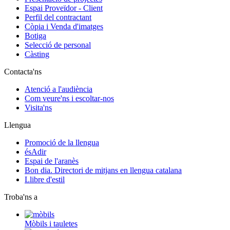
Espai Proveïdor - Client
Perfil del contractant
Còpia i Venda d'imatges
Botiga
Selecció de personal
Càsting
Contacta'ns
Atenció a l'audiència
Com veure'ns i escoltar-nos
Visita'ns
Llengua
Promoció de la llengua
ésAdir
Espai de l'aranès
Bon dia. Directori de mitjans en llengua catalana
Llibre d'estil
Troba'ns a
Mòbils i tauletes