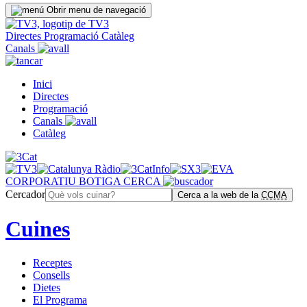
Obrir menu de navegació
Directes
Programació
Catàleg
Canals
Inici
Directes
Programació
Canals
Catàleg
CORPORATIU
BOTIGA
CERCA
Cercador
Cerca a la web de la
CCMA
Cuines
Receptes
Consells
Dietes
El Programa