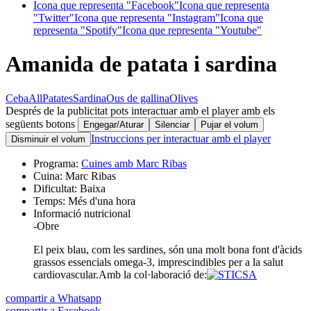
Icona que representa "Facebook"
Icona que representa
"Twitter"
Icona que representa "Instagram"
Icona que
representa "Spotify"
Icona que representa "Youtube"
Amanida de patata i sardina
Ceba
All
Patates
Sardina
Ous de gallina
Olives
Després de la publicitat pots interactuar amb el player amb els
següents botons
Engegar/Aturar
Silenciar
Pujar el volum
Instruccions per interactuar amb el player
Disminuir el volum
Programa:
Cuines amb Marc Ribas
Cuina:
Marc Ribas
Dificultat:
Baixa
Temps:
Més d'una hora
Informació nutricional
-
Obre
El peix blau, com les sardines, són una molt bona font d'àcids
grassos essencials omega-3, imprescindibles per a la salut
cardiovascular.
Amb la col·laboració de:
compartir a Whatsapp
compartir a Facebook