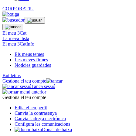
CORPORATIU
El meu 3Cat
La meva llista
El meu 3CatInfo
Els meus temes
Les meves firmes
Notícies guardades
Butlletins
Gestiona el teu compte
Tanca sessió
Gestiona el teu compte
Edita el teu perfil
Canvia la contrasenya
Canvia l'adreça electrònica
Configura les comunicacions
Dona't de baixa