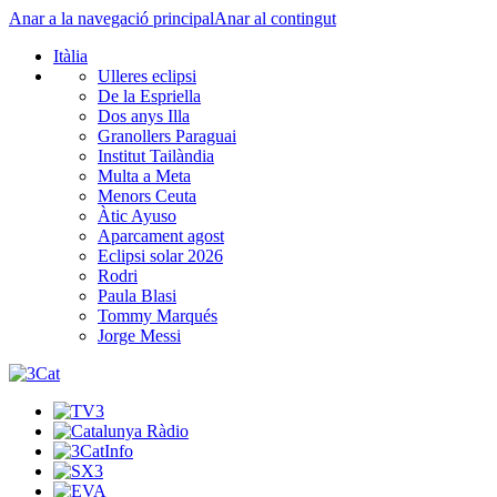
Anar a la navegació principal
Anar al contingut
Itàlia
Ulleres eclipsi
De la Espriella
Dos anys Illa
Granollers Paraguai
Institut Tailàndia
Multa a Meta
Menors Ceuta
Àtic Ayuso
Aparcament agost
Eclipsi solar 2026
Rodri
Paula Blasi
Tommy Marqués
Jorge Messi