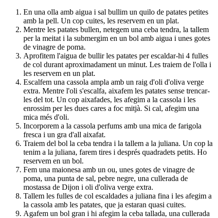
En una olla amb aigua i sal bullim un quilo de patates petites
amb la pell. Un cop cuites, les reservem en un plat.
Mentre les patates bullen, netegem una ceba tendra, la tallem
per la meitat i la submergim en un bol amb aigua i unes gotes
de vinagre de poma.
Aprofitem l'aigua de bullir les patates per escaldar-hi 4 fulles
de col durant aproximadament un minut. Les traiem de l'olla i
les reservem en un plat.
Escalfem una cassola ampla amb un raig d'oli d'oliva verge
extra. Mentre l'oli s'escalfa, aixafem les patates sense trencar-
les del tot. Un cop aixafades, les afegim a la cassola i les
enrossim per les dues cares a foc mitjà. Si cal, afegim una
mica més d'oli.
Incorporem a la cassola perfums amb una mica de farigola
fresca i un gra d'all aixafat.
Traiem del bol la ceba tendra i la tallem a la juliana. Un cop la
tenim a la juliana, farem tires i després quadradets petits. Ho
reservem en un bol.
Fem una maionesa amb un ou, unes gotes de vinagre de
poma, una punta de sal, pebre negre, una cullerada de
mostassa de Dijon i oli d'oliva verge extra.
Tallem les fulles de col escaldades a juliana fina i les afegim a
la cassola amb les patates, que ja estaran quasi cuites.
Agafem un bol gran i hi afegim la ceba tallada, una cullerada