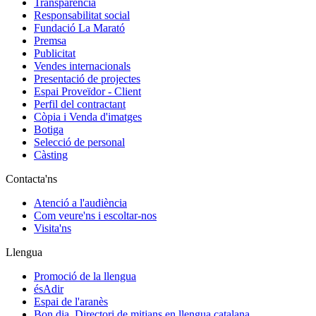
Transparència
Responsabilitat social
Fundació La Marató
Premsa
Publicitat
Vendes internacionals
Presentació de projectes
Espai Proveïdor - Client
Perfil del contractant
Còpia i Venda d'imatges
Botiga
Selecció de personal
Càsting
Contacta'ns
Atenció a l'audiència
Com veure'ns i escoltar-nos
Visita'ns
Llengua
Promoció de la llengua
ésAdir
Espai de l'aranès
Bon dia. Directori de mitjans en llengua catalana