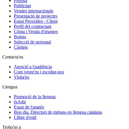
Premsa
Publicitat
Vendes internacionals
Presentació de projectes
Espai Proveïdor - Client
Perfil del contractant
Còpia i Venda d'imatges
Botiga
Selecció de personal
Càsting
Contacta'ns
Atenció a l'audiència
Com veure'ns i escoltar-nos
Visita'ns
Llengua
Promoció de la llengua
ésAdir
Espai de l'aranès
Bon dia. Directori de mitjans en llengua catalana
Llibre d'estil
Troba'ns a