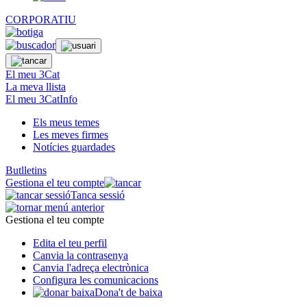
CORPORATIU
El meu 3Cat
La meva llista
El meu 3CatInfo
Els meus temes
Les meves firmes
Notícies guardades
Butlletins
Gestiona el teu compte
Tanca sessió
Gestiona el teu compte
Edita el teu perfil
Canvia la contrasenya
Canvia l'adreça electrònica
Configura les comunicacions
Dona't de baixa