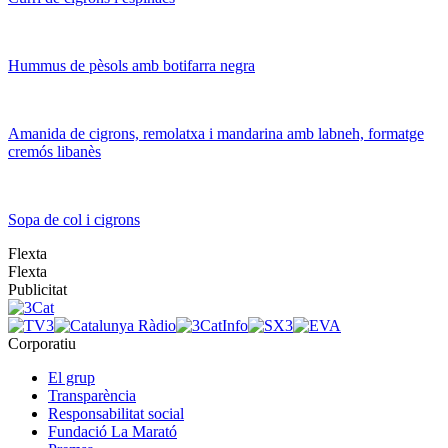
Hummus de pèsols amb botifarra negra
Amanida de cigrons, remolatxa i mandarina amb labneh, formatge
cremós libanès
Sopa de col i cigrons
Flexta
Flexta
Publicitat
Corporatiu
El grup
Transparència
Responsabilitat social
Fundació La Marató