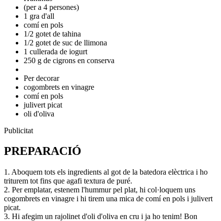
(per a 4 persones)
1 gra d'all
comí en pols
1/2 gotet de tahina
1/2 gotet de suc de llimona
1 cullerada de iogurt
250 g de cigrons en conserva
Per decorar
cogombrets en vinagre
comí en pols
julivert picat
oli d'oliva
Publicitat
PREPARACIÓ
1. Aboquem tots els ingredients al got de la batedora elèctrica i ho
triturem tot fins que agafi textura de puré.
2. Per emplatar, estenem l'hummur pel plat, hi col·loquem uns
cogombrets en vinagre i hi tirem una mica de comí en pols i julivert
picat.
3. Hi afegim un rajolinet d'oli d'oliva en cru i ja ho tenim! Bon