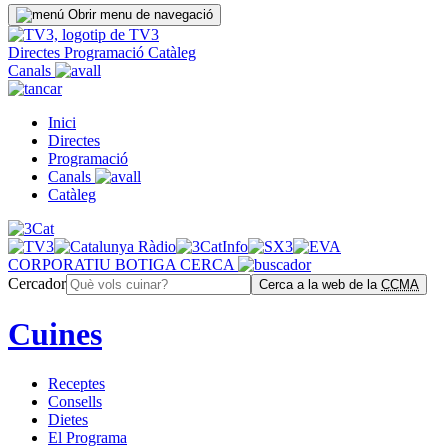
Obrir menu de navegació
Directes
Programació
Catàleg
Canals
Inici
Directes
Programació
Canals
Catàleg
CORPORATIU
BOTIGA
CERCA
Cercador
Cerca a la web de la
CCMA
Cuines
Receptes
Consells
Dietes
El Programa