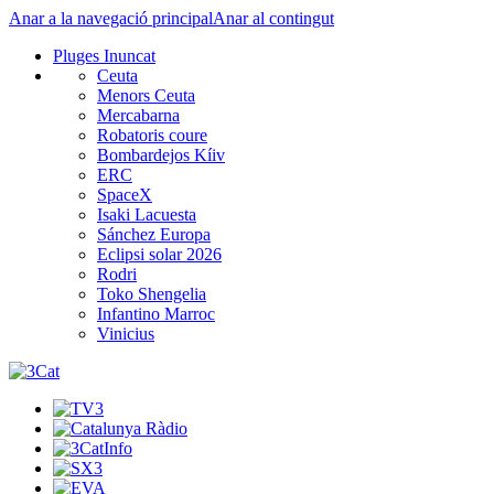
Anar a la navegació principal
Anar al contingut
Pluges Inuncat
Ceuta
Menors Ceuta
Mercabarna
Robatoris coure
Bombardejos Kíiv
ERC
SpaceX
Isaki Lacuesta
Sánchez Europa
Eclipsi solar 2026
Rodri
Toko Shengelia
Infantino Marroc
Vinicius