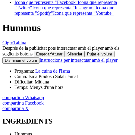
Icona que representa "Facebook"
Icona que representa
"Twitter"
Icona que representa "Instagram"
Icona que
representa "Spotify"
Icona que representa "Youtube"
Hummus
Cigró
Tahina
Després de la publicitat pots interactuar amb el player amb els
següents botons
Engegar/Aturar
Silenciar
Pujar el volum
Instruccions per interactuar amb el player
Disminuir el volum
Programa:
La cuina de l'Isma
Cuina:
Isma Prados i Salah Jamal
Dificultat:
Mitjana
Temps:
Menys d'una hora
compartir a Whatsapp
compartir a Facebook
compartir a X
INGREDIENTS
Hummus