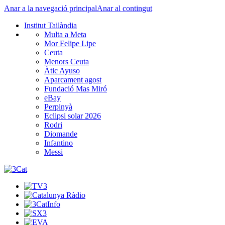
Anar a la navegació principal
Anar al contingut
Institut Tailàndia
Multa a Meta
Mor Felipe Lipe
Ceuta
Menors Ceuta
Àtic Ayuso
Aparcament agost
Fundació Mas Miró
eBay
Perpinyà
Eclipsi solar 2026
Rodri
Diomande
Infantino
Messi