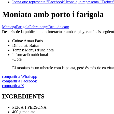
Icona que representa "Facebook"
Icona que representa "Twitter
Moniato amb porto i farigola
Mantega
Farigola
Pebre negre
Brou de carn
Després de la publicitat pots interactuar amb el player amb els següen
Cuina:
Arnau París
Dificultat:
Baixa
Temps:
Menys d'una hora
Informació nutricional
-
Obre
El moniato és un tubercle com la patata, però és més ric en vitam
compartir a Whatsapp
compartir a Facebook
compartir a X
INGREDIENTS
PER A 1 PERSONA:
400 g moniato