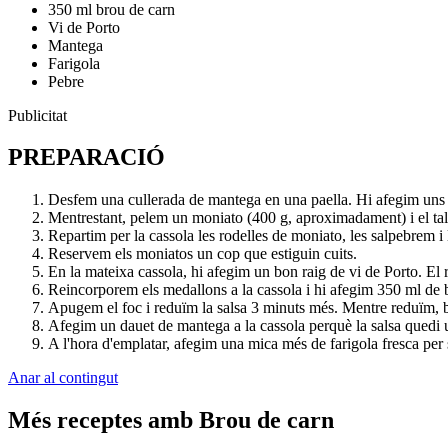
350 ml brou de carn
Vi de Porto
Mantega
Farigola
Pebre
Publicitat
PREPARACIÓ
Desfem una cullerada de mantega en una paella. Hi afegim uns b
Mentrestant, pelem un moniato (400 g, aproximadament) i el tal
Repartim per la cassola les rodelles de moniato, les salpebrem i
Reservem els moniatos un cop que estiguin cuits.
En la mateixa cassola, hi afegim un bon raig de vi de Porto. El
Reincorporem els medallons a la cassola i hi afegim 350 ml de
Apugem el foc i reduïm la salsa 3 minuts més. Mentre reduïm, b
Afegim un dauet de mantega a la cassola perquè la salsa quedi 
A l'hora d'emplatar, afegim una mica més de farigola fresca per 
Anar al contingut
Més receptes amb Brou de carn