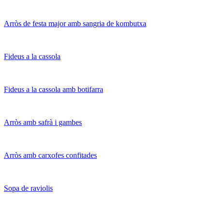
Arròs de festa major amb sangria de kombutxa
Fideus a la cassola
Fideus a la cassola amb botifarra
Arròs amb safrà i gambes
Arròs amb carxofes confitades
Sopa de raviolis