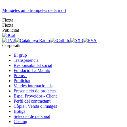
Mongetes amb trompetes de la mort
Flexta
Flexta
Publicitat
Corporatiu
El grup
Transparència
Responsabilitat social
Fundació La Marató
Premsa
Publicitat
Vendes internacionals
Presentació de projectes
Espai Proveïdor - Client
Perfil del contractant
Còpia i Venda d'imatges
Botiga
Selecció de personal
Càsting