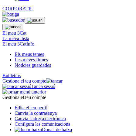
CORPORATIU
El meu 3Cat
La meva llista
El meu 3CatInfo
Els meus temes
Les meves firmes
Notícies guardades
Butlletins
Gestiona el teu compte
Tanca sessió
Gestiona el teu compte
Edita el teu perfil
Canvia la contrasenya
Canvia l'adreça electrònica
Configura les comunicacions
Dona't de baixa