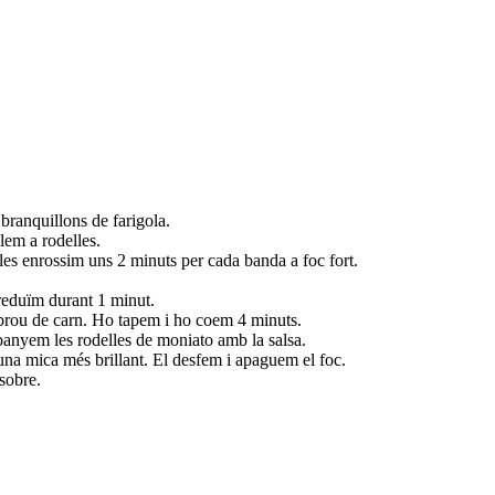
ranquillons de farigola.
lem a rodelles.
 les enrossim uns 2 minuts per cada banda a foc fort.
 reduïm durant 1 minut.
 brou de carn. Ho tapem i ho coem 4 minuts.
anyem les rodelles de moniato amb la salsa.
una mica més brillant. El desfem i apaguem el foc.
sobre.