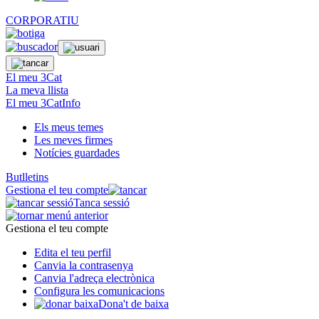
CORPORATIU
El meu 3Cat
La meva llista
El meu 3CatInfo
Els meus temes
Les meves firmes
Notícies guardades
Butlletins
Gestiona el teu compte
Tanca sessió
Gestiona el teu compte
Edita el teu perfil
Canvia la contrasenya
Canvia l'adreça electrònica
Configura les comunicacions
Dona't de baixa