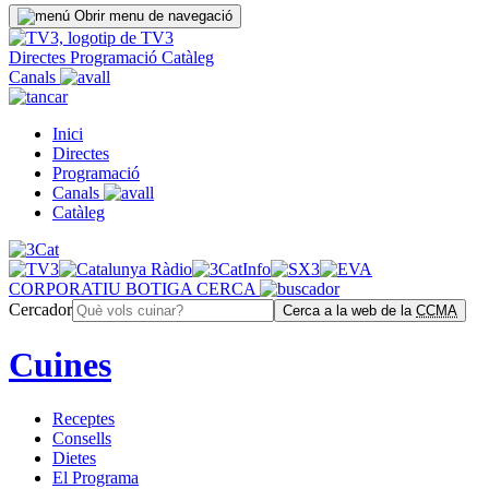
Obrir menu de navegació
Directes
Programació
Catàleg
Canals
Inici
Directes
Programació
Canals
Catàleg
CORPORATIU
BOTIGA
CERCA
Cercador
Cerca a la web de la
CCMA
Cuines
Receptes
Consells
Dietes
El Programa