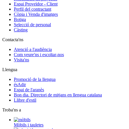
Espai Proveïdor - Client
Perfil del contractant
Còpia i Venda d'imatges
Botiga
Selecció de personal
Càsting
Contacta'ns
Atenció a l'audiència
Com veure'ns i escoltar-nos
Visita'ns
Llengua
Promoció de la llengua
ésAdir
Espai de l'aranès
Bon dia. Directori de mitjans en llengua catalana
Llibre d'estil
Troba'ns a
Mòbils i tauletes