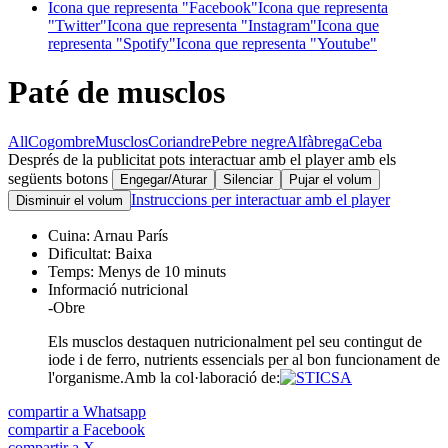
Icona que representa "Facebook"
Icona que representa
"Twitter"
Icona que representa "Instagram"
Icona que
representa "Spotify"
Icona que representa "Youtube"
Paté de musclos
All
Cogombre
Musclos
Coriandre
Pebre negre
Alfàbrega
Ceba
Després de la publicitat pots interactuar amb el player amb els
següents botons
Engegar/Aturar
Silenciar
Pujar el volum
Instruccions per interactuar amb el player
Disminuir el volum
Cuina:
Arnau París
Dificultat:
Baixa
Temps:
Menys de 10 minuts
Informació nutricional
-
Obre
Els musclos destaquen nutricionalment pel seu contingut de
iode i de ferro, nutrients essencials per al bon funcionament de
l'organisme.
Amb la col·laboració de:
compartir a Whatsapp
compartir a Facebook
compartir a X