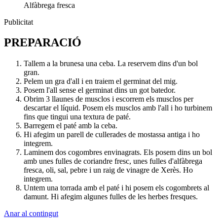
Alfàbrega fresca
Publicitat
PREPARACIÓ
Tallem a la brunesa una ceba. La reservem dins d'un bol
gran.
Pelem un gra d'all i en traiem el germinat del mig.
Posem l'all sense el germinat dins un got batedor.
Obrim 3 llaunes de musclos i escorrem els musclos per
descartar el líquid. Posem els musclos amb l'all i ho turbinem
fins que tingui una textura de paté.
Barregem el paté amb la ceba.
Hi afegim un parell de cullerades de mostassa antiga i ho
integrem.
Laminem dos cogombres envinagrats. Els posem dins un bol
amb unes fulles de coriandre fresc, unes fulles d'alfàbrega
fresca, oli, sal, pebre i un raig de vinagre de Xerès. Ho
integrem.
Untem una torrada amb el paté i hi posem els cogombrets al
damunt. Hi afegim algunes fulles de les herbes fresques.
Anar al contingut