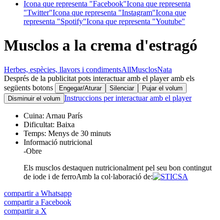
Icona que representa "Facebook"
Icona que representa
"Twitter"
Icona que representa "Instagram"
Icona que
representa "Spotify"
Icona que representa "Youtube"
Musclos a la crema d'estragó
Herbes, espècies, llavors i condiments
All
Musclos
Nata
Després de la publicitat pots interactuar amb el player amb els
següents botons
Engegar/Aturar
Silenciar
Pujar el volum
Instruccions per interactuar amb el player
Disminuir el volum
Cuina:
Arnau París
Dificultat:
Baixa
Temps:
Menys de 30 minuts
Informació nutricional
-
Obre
Els musclos destaquen nutricionalment pel seu bon contingut
de iode i de ferro
Amb la col·laboració de:
compartir a Whatsapp
compartir a Facebook
compartir a X