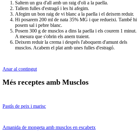
Saltem un gra d'all amb un raig d'oli a la paella.
Tallem fulles d'estragó i les hi afegim.
Afegim un bon raig de vi blanc a la paella i el deixem reduir.
Hi posarem 200 ml de nata 35% MG i que redueixi. També hi
posem sal i pebre blanc.
Posem 300 g de musclos a dins la paella i els courem 1 minut.
A mesura que s'obrin els anem traient.
Deixem reduir la crema i després l'aboquem d'amunt dels
musclos. Acabem el plat amb unes fulles d'estragó.
Anar al contingut
Més receptes amb Musclos
Pastís de peix i marisc
Amanida de mongeta amb musclos en escabetx