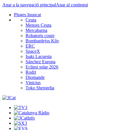
Anar a la navegació principal
Anar al contingut
Pluges Inuncat
Ceuta
Menors Ceuta
Mercabarna
Robatoris coure
Bombardejos Kíiv
ERC
SpaceX
Isaki Lacuesta
Sánchez Europa
Eclipsi solar 2026
Rodri
Diomande
Vinicius
Toko Shengelia