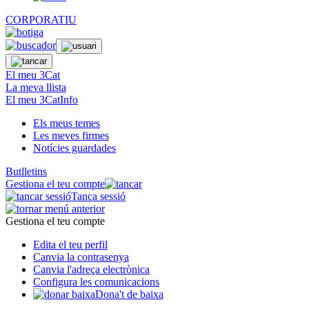
CORPORATIU
El meu 3Cat
La meva llista
El meu 3CatInfo
Els meus temes
Les meves firmes
Notícies guardades
Butlletins
Gestiona el teu compte
Tanca sessió
Gestiona el teu compte
Edita el teu perfil
Canvia la contrasenya
Canvia l'adreça electrònica
Configura les comunicacions
Dona't de baixa