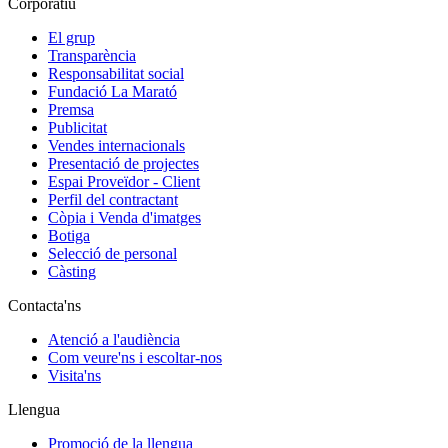
Corporatiu
El grup
Transparència
Responsabilitat social
Fundació La Marató
Premsa
Publicitat
Vendes internacionals
Presentació de projectes
Espai Proveïdor - Client
Perfil del contractant
Còpia i Venda d'imatges
Botiga
Selecció de personal
Càsting
Contacta'ns
Atenció a l'audiència
Com veure'ns i escoltar-nos
Visita'ns
Llengua
Promoció de la llengua