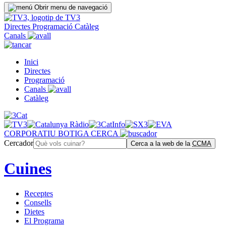
Obrir menu de navegació
Directes
Programació
Catàleg
Canals
Inici
Directes
Programació
Canals
Catàleg
CORPORATIU
BOTIGA
CERCA
Cercador
Cerca a la web de la
CCMA
Cuines
Receptes
Consells
Dietes
El Programa