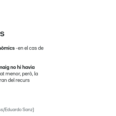
és
onòmics
-en el cas de
maig no hi havia
at menor, però, la
rran del recurs
ess/Eduardo Sanz)