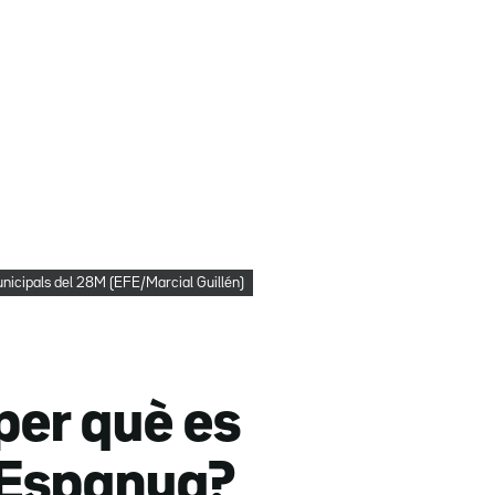
municipals del 28M (EFE/Marcial Guillén)
per què es
d'Espanya?