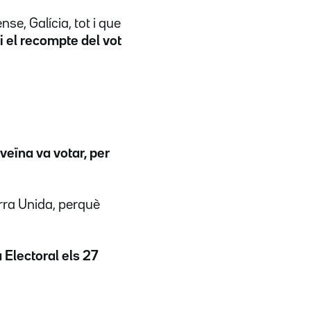
nse, Galícia, tot i que
 i el recompte del vot
veïna va votar, per
rra Unida, perquè
 Electoral els 27