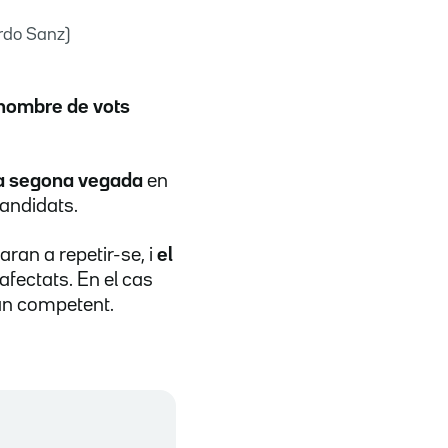
rdo Sanz)
 nombre de vots
ta segona vegada
en
candidats.
ran a repetir-se, i
el
afectats. En el cas
gan competent.