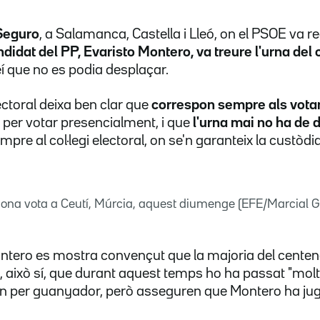
Seguro
, a Salamanca, Castella i Lleó, on el PSOE va re
ndidat del PP, Evaristo Montero, va treure l'urna del c
eí que no es podia desplaçar.
electoral deixa ben clar que
correspon sempre als vota
n per votar presencialment, i que
l'urna mai no ha de d
mpre al col·legi electoral, on se'n garanteix la custòdia
ona vota a Ceutí, Múrcia, aquest diumenge (EFE/Marcial Gu
ntero es mostra convençut que la majoria del centena
t, això sí, que durant aquest temps ho ha passat "mol
 per guanyador, però asseguren que Montero ha jugat