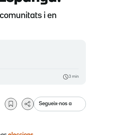
 comunitats i en
3 min
Segueix-nos a
imes
eleccions