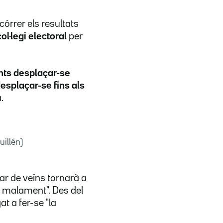
córrer els resultats
ol·legi electoral
per
nts desplaçar-se
esplaçar-se fins als
.
illén)
r de veïns tornarà a
t malament". Des del
 a fer-se "la