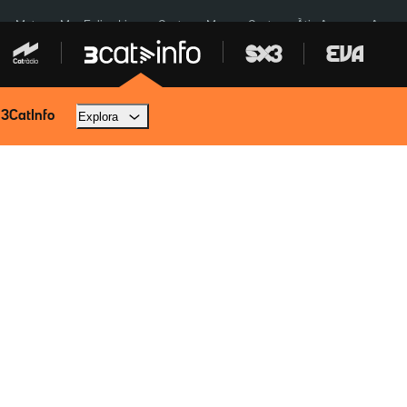
a a Meta
Mor Felipe Lipe
Ceuta
Menors Ceuta
Àtic Ayuso
Aparca
 3CatInfo
Explora