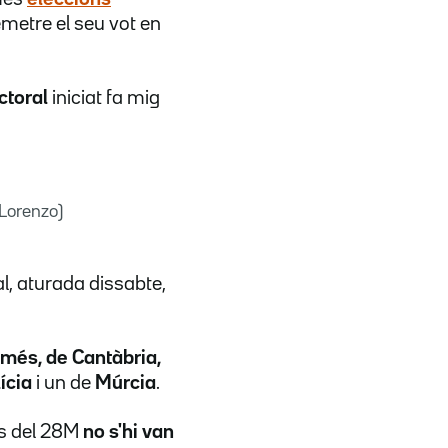
emetre el seu vot en
ctoral
iniciat fa mig
 Lorenzo)
l, aturada dissabte,
 més, de Cantàbria,
ícia
i un de
Múrcia
.
ns del 28M
no s'hi van