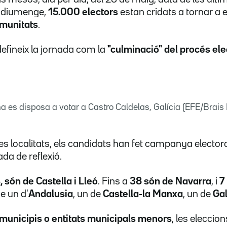
t diumenge,
15.000 electors
estan cridats a tornar a 
omunitats
.
efineix la jornada com la
"culminació" del procés ele
 es disposa a votar a Castro Caldelas, Galícia (EFE/Brais
s localitats, els candidats han fet campanya electora
ada de reflexió.
, són de Castella i Lleó
. Fins a
38 són de Navarra
, i
7
ne un d'
Andalusia
, un de
Castella-la Manxa
, un de
Gal
municipis o entitats municipals menors
, les eleccio