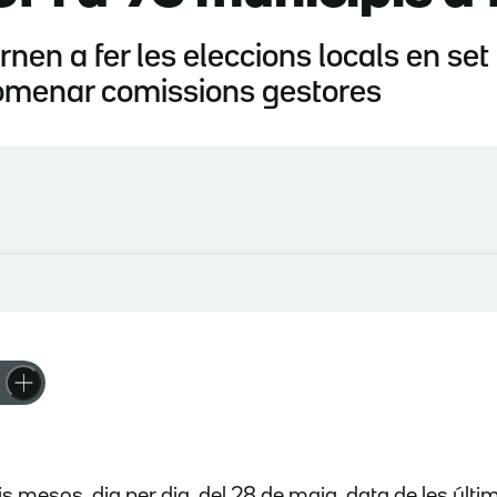
en a fer les eleccions locals en set
nomenar comissions gestores
is mesos, dia per dia, del 28 de maig, data de les últ