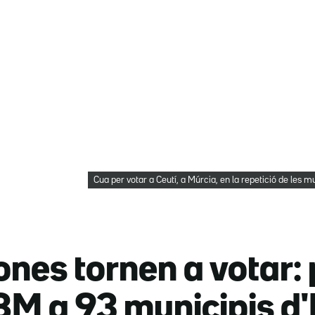
Cua per votar a Ceutí, a Múrcia, en la repetició de les 
nes tornen a votar: 
28M a 93 municipis 