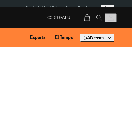
Més
ment agost
Fundació Mas Miró
eBay
Perpinyà
CORPORATIU
Esports
El Temps
Directes