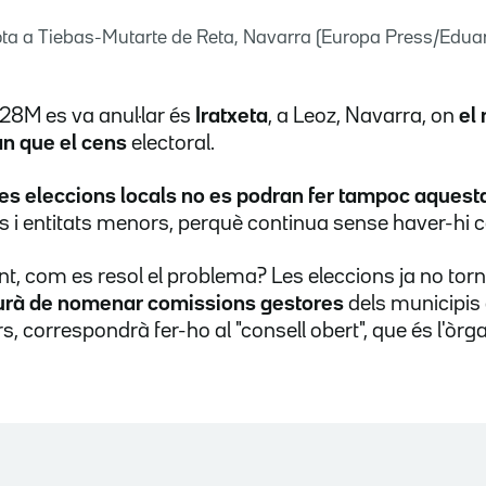
ota a Tiebas-Mutarte de Reta, Navarra (Europa Press/Edua
 28M es va anul·lar és
Iratxeta
, a Leoz, Navarra, on
el
n que el cens
electoral.
les eleccions locals no es podran fer tampoc aques
 i entitats menors, perquè continua sense haver-hi 
t, com es resol el problema? Les eleccions ja no torna
urà de nomenar comissions gestores
dels municipis 
s, correspondrà fer-ho al "consell obert", que és l'òr