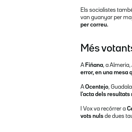
Els socialistes també
van guanyar per maj
per correu.
Més votants
A
Fiñana
, a Almeria,
error, en una mesa q
A
Ocentejo
, Guadala
l'acta dels resultats
I Vox va recórrer a
C
vots nuls
de dues tau