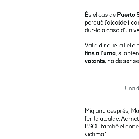
És el cas de
Puerto 
perquè
l'alcalde i ca
dur-la a casa d'un v
Val a dir que la llei 
fins a l'urna
, si opte
votants
, ha de ser se
Una d
Mig any després, Mo
fer-lo alcalde. Adme
PSOE també el donen
víctima".