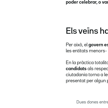
poder celebrar, o va
Els veïns ha
Per això, el
govern e
les entitats menors-
En la pràctica totali
candidats
als respec
ciutadania torna a l
presentat per algun p
Dues dones entre