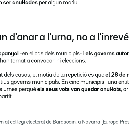
n ser anul·lades
per algun motiu.
n d'anar a l'urna, no a l'inrev
spanyol
-en el cas dels municipis- i
els governs aut
 han tornat a convocar-hi eleccions.
tat dels casos, el motiu de la repetició és que
el 28 de 
tius governs municipals. En cinc municipis i una entit
es urnes perquè
els seus vots van quedar anul·lats
, a
artit.
n al col·legi electoral de Barasoain, a Navarra (Europa Pr