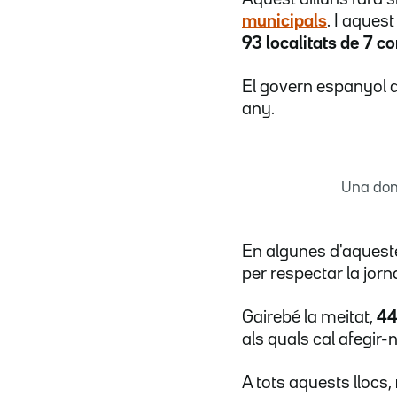
municipals
. I aques
93 localitats de 7 c
El govern espanyol d
any.
Una dona
En algunes d'aqueste
per respectar la jorn
Gairebé la meitat,
44
als quals cal afegir-
A tots aquests llocs,