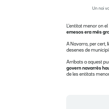
Un noi v
L'entitat menor on el
emesos era més gra
A Navarra, per cert,
desenes de municipis
Arribats a aquest pun
govern navarrès ha
de les entitats menor