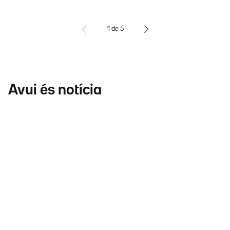
1
de
5
Avui és notícia