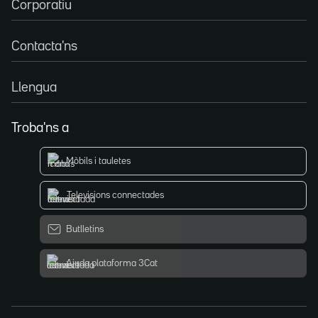
Corporatiu
Contacta'ns
Llengua
Troba'ns a
Mòbils i tauletes
Televisions connectades
Butlletins
Ajuda plataforma 3Cat