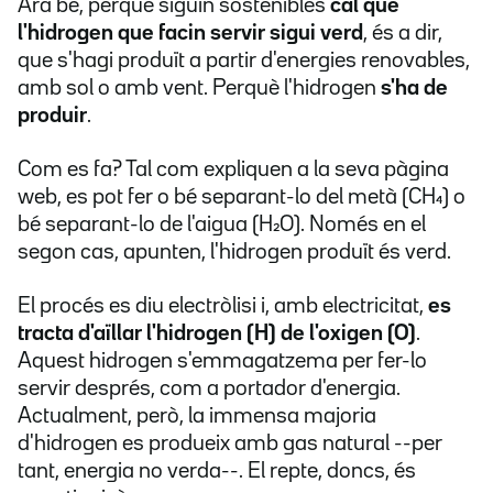
Ara bé, perquè siguin sostenibles
cal que
l'hidrogen que facin servir sigui verd
, és a dir,
que s'hagi produït a partir d'energies renovables,
amb sol o amb vent. Perquè l'hidrogen
s'ha de
produir
.
Com es fa? Tal com expliquen a la seva pàgina
web, es pot fer o bé separant-lo del metà (CH₄) o
bé separant-lo de l'aigua (H₂O). Només en el
segon cas, apunten, l'hidrogen produït és verd.
El procés es diu electròlisi i, amb electricitat,
es
tracta d'aïllar l'hidrogen (H) de l'oxigen (O)
.
Aquest hidrogen s'emmagatzema per fer-lo
servir després, com a portador d'energia.
Actualment, però, la immensa majoria
d'hidrogen es produeix amb gas natural --per
tant, energia no verda--. El repte, doncs, és