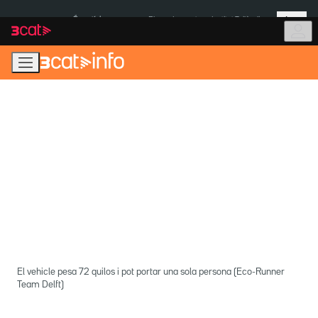
Anar
Anar
Més
a
al
És notícia:
Pluges Inuncat
Institut Tailàndia
la
contingut
navegació
principal
El vehicle pesa 72 quilos i pot portar una sola persona (Eco-Runner
Team Delft)