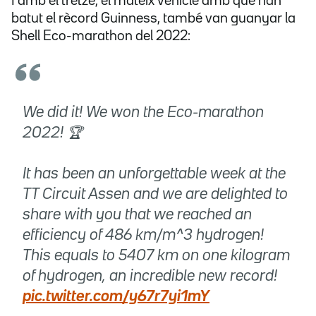
I amb el tretzè, el mateix vehicle amb què han
batut el rècord Guinness, també van guanyar la
Shell Eco-marathon del 2022:
We did it! We won the Eco-marathon
2022! 🏆
It has been an unforgettable week at the
TT Circuit Assen and we are delighted to
share with you that we reached an
efficiency of 486 km/m^3 hydrogen!
This equals to 5407 km on one kilogram
of hydrogen, an incredible new record!
pic.twitter.com/y67r7yi1mY