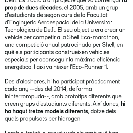
Delft. Es tracta d'un projecte que va començar
fa
prop de dues dècades
, el 2005, amb un grup
d'estudiants de segon curs de la Facultat
d'Enginyeria Aeroespacial de la Universitat
Tecnològica de Delft. El seu objectiu era crear un
vehicle per competir a la Shell Eco-marathon,
una competició anual patrocinada per Shell, en
què els participants construeixen vehicles
especials per aconseguir la màxima eficiència
energètica. I així va néixer l'Eco-Runner 1.
Des d'aleshores, hi ha participat pràcticament
cada any --des del 2014, de forma
ininterrompuda--, amb prototips diferents que
creen grups d'estudiants diferents. Així doncs,
hi
ha hagut tretze models diferents
, dotze dels
quals propulsats per hidrogen.