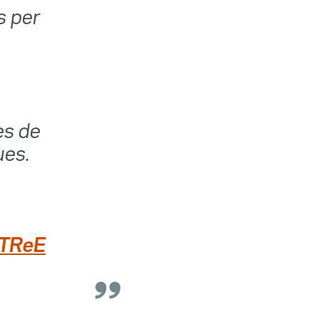
s per
es de
ues.
DTReE