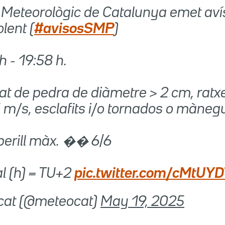
i Meteorològic de Catalunya emet aví
lent (
#avisosSMP
)
h - 19:58 h.
tat de pedra de diàmetre > 2 cm, ratx
 m/s, esclafits i/o tornados o màneg
perill màx. �� 6/6
l (h) = TU+2
pic.twitter.com/cMtUY
cat (@meteocat)
May 19, 2025