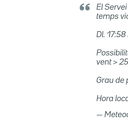
El Serve
temps vio
Dl. 17:58 
Possibili
vent > 25
Grau de 
Hora loca
— Meteo