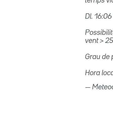
temps vio
Dl. 16:06
Possibili
vent > 25
Grau de 
Hora loca
— Meteo