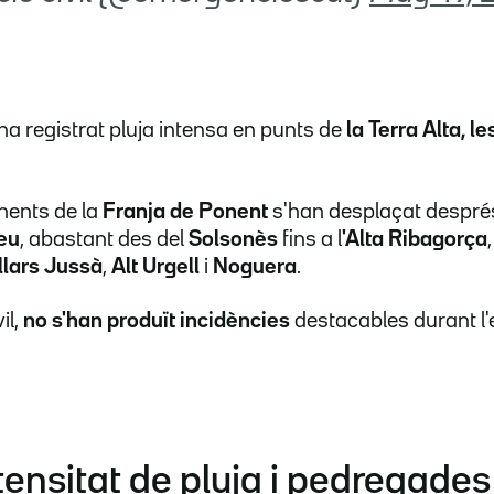
'ha registrat pluja intensa en punts de
la Terra Alta, le
nents de la
Franja de Ponent
s'han desplaçat després
eu
, abastant des del
Solsonès
fins a l
'Alta Ribagorça
llars Jussà
,
Alt Urgell
i
Noguera
.
il,
no s'han produït incidències
destacables durant l'
ntensitat de pluja i pedregades