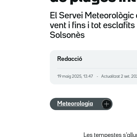
El Servei Meteorològic 
vent i fins i tot esclafi
Solsonès
Redacció
19 maig 2025, 13.47
Actualitzat
2 set. 20
Meteorologia
Les tempestes s'all