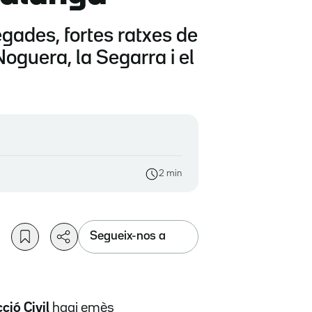
egades, fortes ratxes de
 Noguera, la Segarra i el
2 min
Segueix-nos a
ció Civil
hagi emès