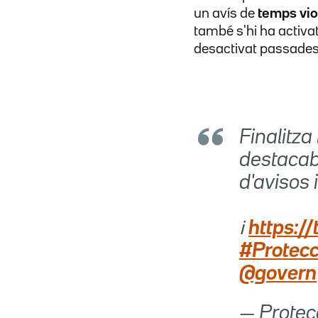
un avís de
temps vio
també s'hi ha activat
desactivat passades 
Finalitza
destacab
d'avisos i
ℹ️
https:/
#Protecc
@govern
— Protec