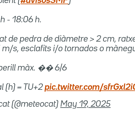
lent (
#avisosSMP
)
 h - 18:06 h.
tat de pedra de diàmetre > 2 cm, ratx
 m/s, esclafits i/o tornados o màneg
perill màx. �� 6/6
l (h) = TU+2
pic.twitter.com/sfrGxl2
cat (@meteocat)
May 19, 2025