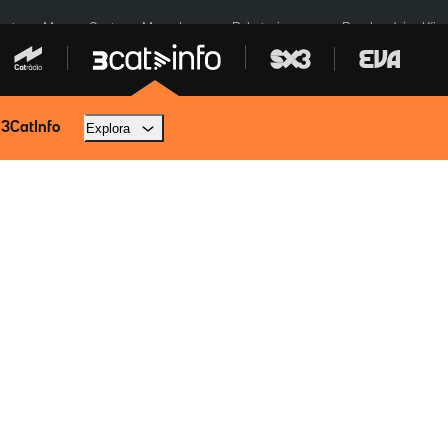
euta
Menors Ceuta
Mercabarna
Robatoris coure
Bombardejos Kíiv
 3CatInfo
Explora