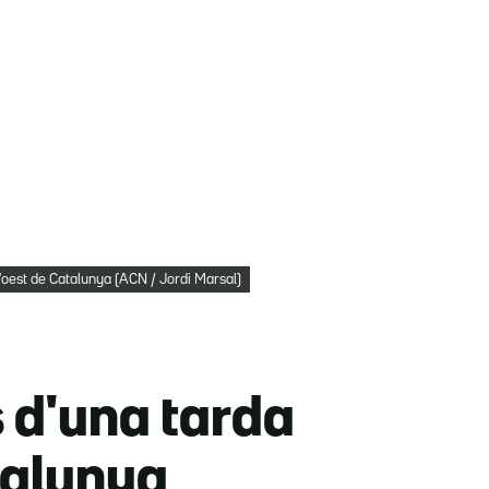
'oest de Catalunya (ACN / Jordi Marsal)
s d'una tarda
talunya