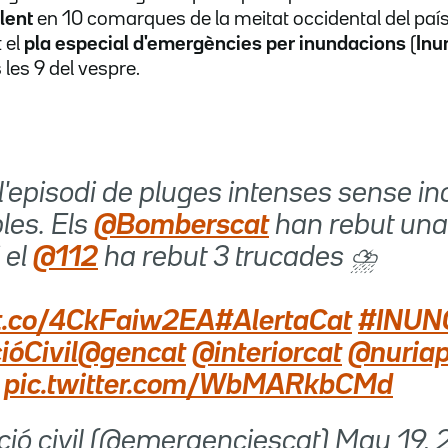
lent
en 10 comarques de la meitat occidental del paí
 el
pla especial d'emergències per inundacions
(
Inu
les 9 del vespre.
 l'episodi de pluges intenses sense i
les. Els
@Bomberscat
han rebut un
 el
@112
ha rebut 3 trucades ⛈️
/t.co/4CkFaiw2EA
#AlertaCat
#INUN
ióCivil
@gencat
@interiorcat
@nuriap
pic.twitter.com/WbMARkbCMd
ció civil (@emergenciescat)
May 19, 