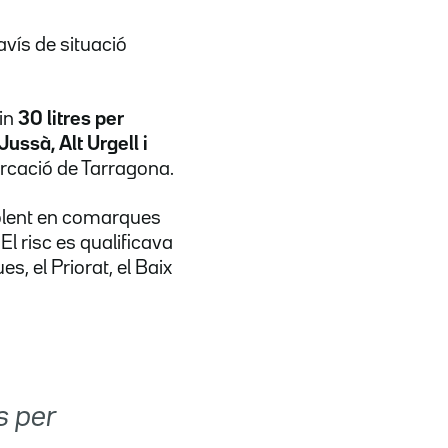
avís de situació
sin
30 litres per
Jussà, Alt Urgell i
rcació de Tarragona.
violent en comarques
 El risc es qualificava
es, el Priorat, el Baix
s per