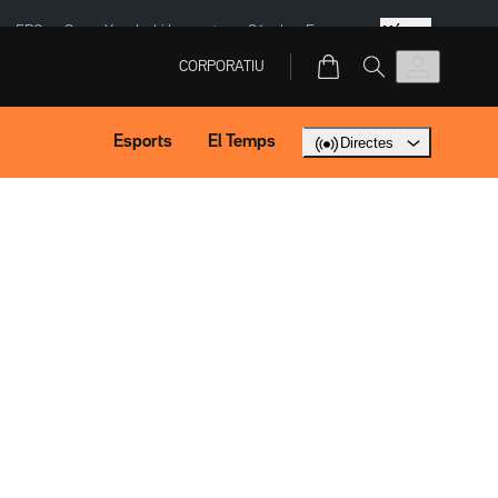
Més
ERC
SpaceX
Isaki Lacuesta
Sánchez Europa
CORPORATIU
Esports
El Temps
Directes