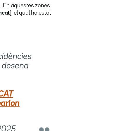
s. En aquestes zones
ncat
), el qual ha estat
ncidències
a desena
CAT
arlon
2025