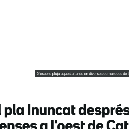
S'espera pluja aquesta tarda en diverses comarques de l
l pla Inuncat despré
tenses a l'oest de Ca