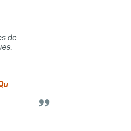
es de
ues.
iQu