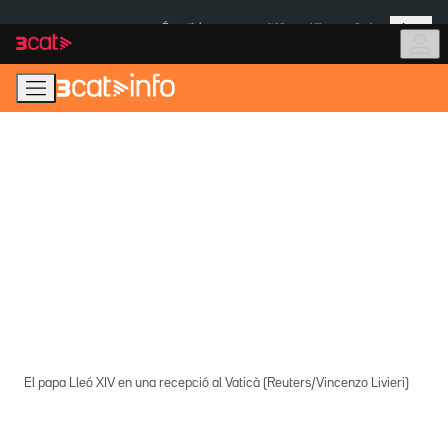
Anar
Anar
Més
a
al
És notícia:
Itàlia
Ulleres eclipsi
la
contingut
navegació
principal
El papa Lleó XIV en una recepció al Vaticà (Reuters/Vincenzo Livieri)