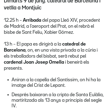
Dimarts 9 de juny: catedral de Barcelona i
vetlla a Montjuïc
12.25 h –
Arribada
del papa Lleó XIV, procedent
de Madrid, a l'aeroport del Prat, on el rebrà el
bisbe de Sant Feliu, Xabier Gómez.
13 h – El papa es dirigirà a la
catedral de
Barcelona
, on, en una vista privada a la cúria i
els treballadors del bisbat, serà rebut pel
cardenal Joan Josep Omella
i beneirà els
presents.
Aniran a la capella del Santíssim, on hi ha la
imatge del Crist de Lepant.
Després baixaran a la cripta de Santa Eulàlia,
martiritzada als 13 anys a principis del segle
IV.