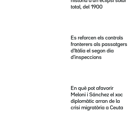
història d'un eclipsi solar
total, del 1900
Es reforcen els controls
fronterers als passatgers
d'Itàlia el segon dia
d'inspeccions
En què pot afavorir
Meloni i Sánchez el xoc
diplomàtic arran de la
crisi migratòria a Ceuta