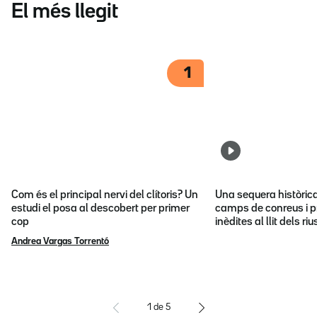
El més llegit
1
Com és el principal nervi del clítoris? Un
Una sequera històric
estudi el posa al descobert per primer
camps de conreus i p
cop
inèdites al llit dels riu
Andrea Vargas Torrentó
1
de
5