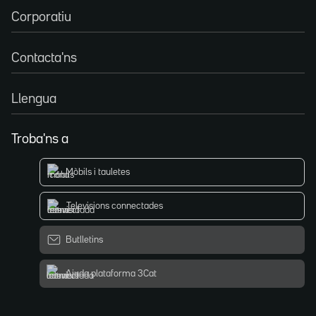
Corporatiu
Contacta'ns
Llengua
Troba'ns a
Mòbils i tauletes
Televisions connectades
Butlletins
Ajuda plataforma 3Cat