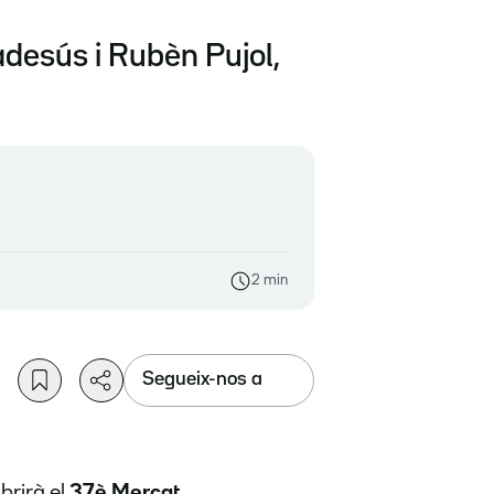
sadesús i Rubèn Pujol,
2 min
Segueix-nos a
brirà el
37è Mercat