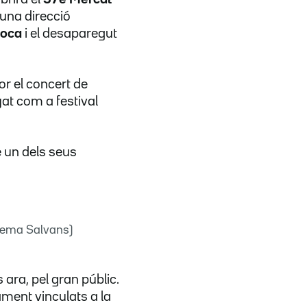
 una direcció
Roca
i el desaparegut
or el concert de
at com a festival
 un dels seus
Txema Salvans)
ara, pel gran públic.
ament vinculats a la