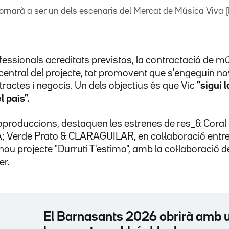
tornarà a ser un dels escenaris del Mercat de Música Viva
essionals acreditats previstos, la contractació de mú
 central del projecte, tot promovent que s'engeguin no
 tractes i negocis. Un dels objectius és que Vic
"sigui l
 país".
 coproduccions, destaquen les estrenes de res_& Coral
; Verde Prato & CLARAGUILAR, en col·laboració entre 
nou projecte "Durruti T'estimo", amb la col·laboració d
er.
El Barnasants 2026 obrirà amb 