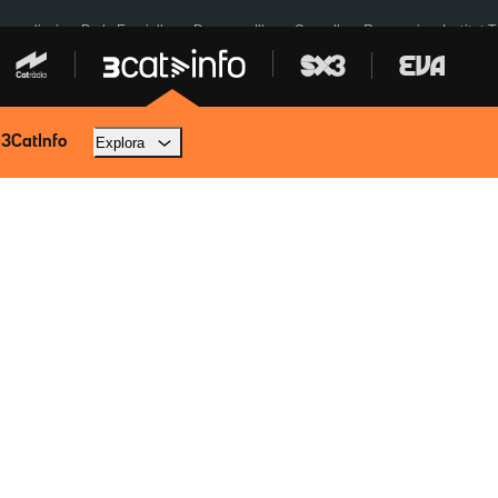
res eclipsi
De la Espriella
Dos anys Illa
Granollers Paraguai
Institut 
 3CatInfo
Explora