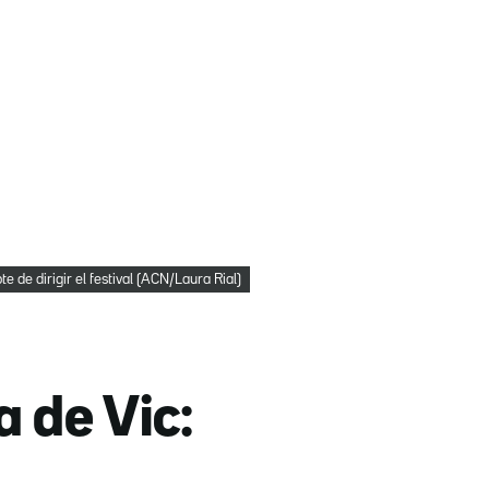
e de dirigir el festival (ACN/Laura Rial)
a de Vic: