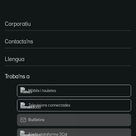
Corporatiu
Contacta'ns
Llengua
Troba'ns a
Mòbils i tauletes
Televisions connectades
Butlletins
Ajuda plataforma 3Cat