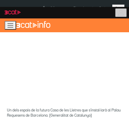
Anar
Anar
Més
a
al
És notícia:
Pluges Inuncat
Ceuta
la
contingut
navegació
principal
Un dels espais de la futura Casa de les Lletres que s'instal·larà al Palau
Requesens de Barcelona. (Generalitat de Catalunya)