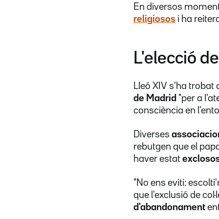
En diversos moments
religiosos
i ha reite
L'elecció de
Lleó XIV s'ha trobat
de Madrid
"per a l'a
consciència en l'ento
Diverses
associacio
rebutgen que el papa
haver estat
exclosos
"No ens eviti: escolt
que l'exclusió de col
d'abandonament
ent