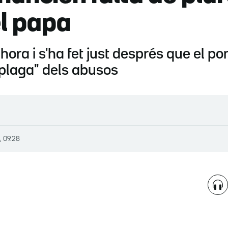
l papa
hora i s'ha fet just després que el p
"plaga" dels abusos
, 09.28