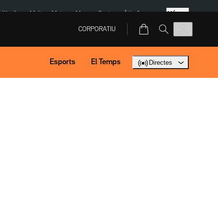
Més
Tailàndia
Multa a Meta
Menors Ceuta
Àtic Ayuso
CORPORATIU
Esports
El Temps
Directes