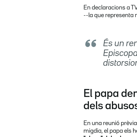
En declaracions a T
--la que representa 
És un ren
Episcopa
distorsio
El papa dem
dels abuso
En una reunió prèvia
migdia, el papa els 