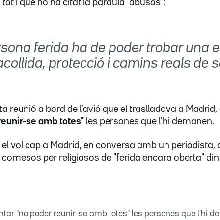
, tot i que no ha citat la paraula "abusos":
sona ferida ha de poder trobar una e
acollida, protecció i camins reals de 
a reunió a bord de l'avió que el traslladava a Madrid,
reunir-se amb totes"
les persones que l'hi demanen.
el vol cap a Madrid, en conversa amb un periodista, 
 comesos per religiosos de "ferida encara oberta" dins
tar "no poder reunir-se amb totes" les persones que l'hi 