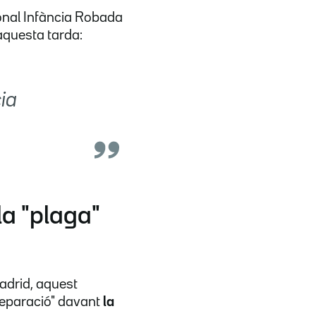
onal Infància Robada
aquesta tarda:
ia
la "plaga"
adrid, aquest
 reparació" davant
la