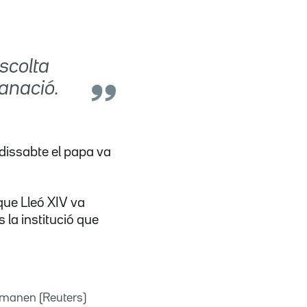
scolta
sanació.
 dissabte el papa va
que Lleó XIV va
 la institució que
demanen (Reuters)