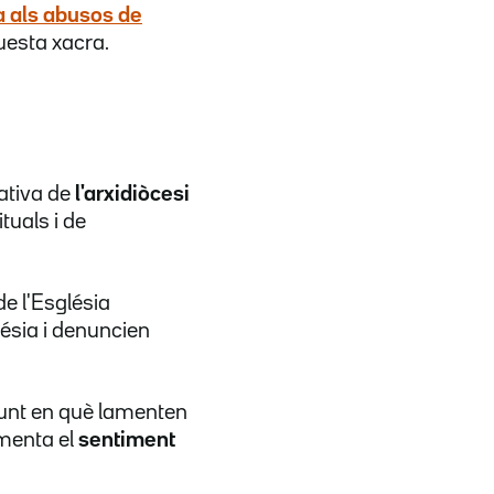
a als abusos de
questa xacra.
iativa de
l'arxidiòcesi
tuals i de
e l'Església
ésia i denuncien
njunt en què lamenten
ementa el
sentiment