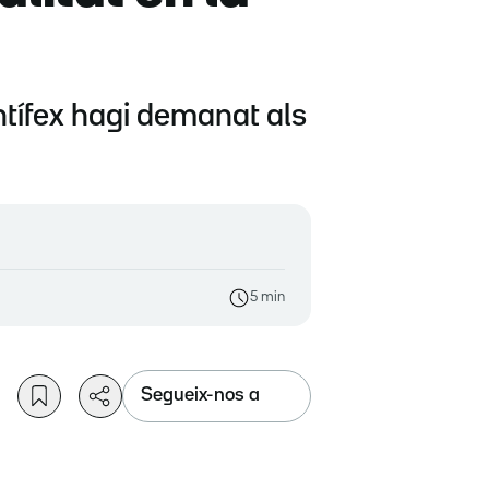
ontífex hagi demanat als
5 min
Segueix-nos a