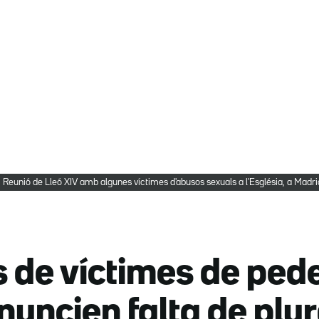
Reunió de Lleó XIV amb algunes víctimes d'abusos sexuals a l'Església, a Mad
 de víctimes de pede
nuncien falta de plura