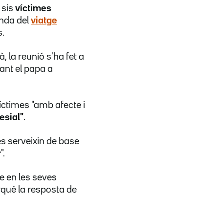
 sis
víctimes
enda del
viatge
s.
 la reunió s'ha fet a
jant el papa a
íctimes "amb afecte i
esial"
.
es serveixin de base
r
".
e en les seves
rquè la resposta de