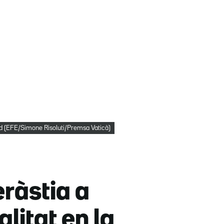
rid (EFE/Simone Risoluti/Premsa Vaticà)
ràstia a
litat en la