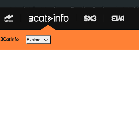
res eclipsi
De la Espriella
Dos anys Illa
Granollers Paraguai
Institut 
 3CatInfo
Explora