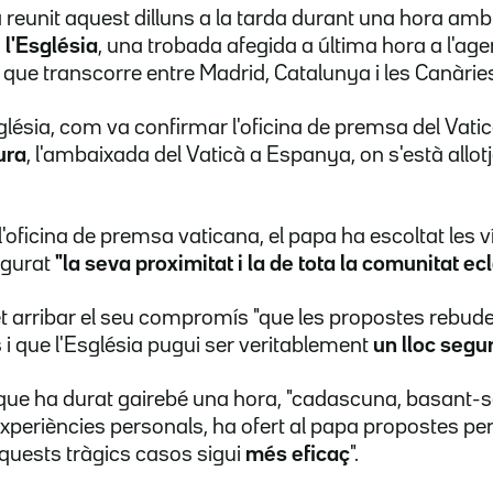
a reunit aquest dilluns a la tarda durant una hora amb
 l'Església
, una trobada afegida a última hora a l'ag
 que transcorre entre Madrid, Catalunya i les Canàrie
lésia, com va confirmar l'oficina de premsa del Vaticà,
ura
, l'ambaixada del Vaticà a Espanya, on s'està allot
'oficina de premsa vaticana, el papa ha escoltat les v
egurat
"la seva proximitat i la de tota la comunitat ecl
fet arribar el seu compromís "que les propostes rebud
 i que l'Església pugui ser veritablement
un lloc segu
que ha durat gairebé una hora, "cadascuna, basant-s
experiències personals, ha ofert al papa propostes pe
aquests tràgics casos sigui
més eficaç
".