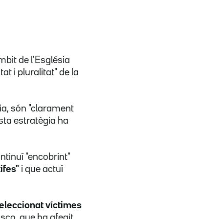
bit de l'Església
at i pluralitat" de la
ia, són "clarament
sta estratègia ha
ntinuï "encobrint"
ifes"
i que actuï
eleccionat víctimes
asco, que ha afegit