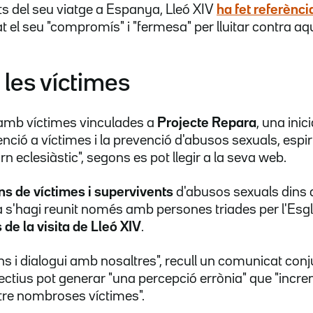
 del seu viatge a Espanya, Lleó XIV
ha fet referènci
rat el seu "compromís" i "fermesa" per lluitar contra a
 les víctimes
 amb víctimes vinculades a
Projecte Repara
, una inic
tenció a víctimes i la prevenció d'abusos sexuals, espiri
rn eclesiàstic", segons es pot llegir a la seva web.
ns de víctimes i supervivents
d'abusos sexuals dins d
 s'hagi reunit només amb persones triades per l'Esgl
 de la visita de Lleó XIV
.
i'ns i dialogui amb nosaltres", recull un comunicat co
·lectius pot generar "una percepció errònia" que "incr
re nombroses víctimes".