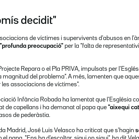
mís decidit"
ociacions de víctimes i supervivents d'abusos en l'àm
"profunda preocupació"
per la "falta de representativit
Projecte Repara o el Pla PRIVA, impulsats per l'Esglés
la magnitud del problema". A més, lamenten que aque
ar les associacions de víctimes".
ociació Infància Robada ha lamentat que l'Església co
at de capellans i ha demanat al papa que
"aixequi cat
casos de pederàstia.
a Madrid, José Luis Velasco ha criticat que s'hagin
s
el papa. "Ens ha d'escoltar, sigui on sigui", ha dit Vel