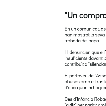
"Un compro
En un comunicat, ass
han mostrat la seva
trobada del papa.
Hi denuncien que el 
insuficients davant 
contribuït a "silenci
El portaveu de l'Ass
abusos amb el trasll
d'ofici quan hi hagi 
Des d'Infància Robad
"a dit"
per parlar amb 