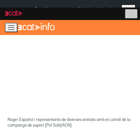
Anar
Anar
Més
a
al
És notícia:
Institut Tailàndia
Multa a Meta
la
contingut
navegació
principal
Roger Español i representants de diverses entitats amb el cartell de la
campanya de suport (Pol Solà/ACN)