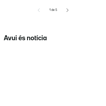
1
de
5
Avui és notícia