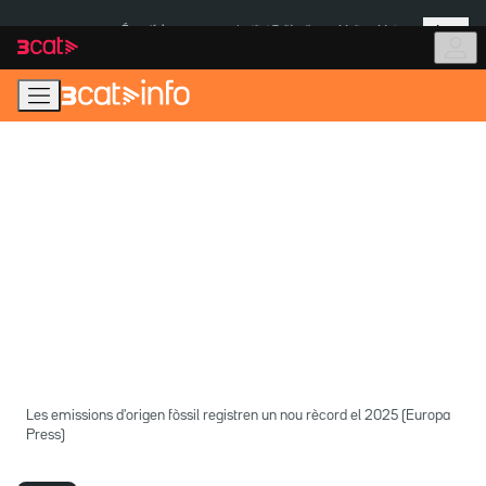
Anar
Anar
Més
a
al
És notícia:
Institut Tailàndia
Multa a Meta
la
contingut
navegació
principal
Les emissions d'origen fòssil registren un nou rècord el 2025 (Europa
Press)