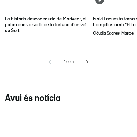
La història desconeguda de Marivent, el
Isaki Lacuesta torna 
palau que va sortir de la fortuna d'un veí
banyolins amb "El fon
de Sort
Clàudia Sacrest Martos
1
de
5
Avui és notícia