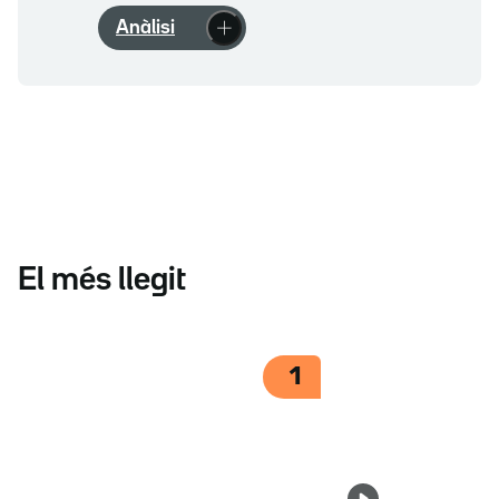
Anàlisi
El més llegit
1