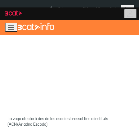
Anar
Anar
Més
a
al
És notícia:
Itàlia
Ulleres eclipsi
la
contingut
navegació
principal
La vaga afectarà des de les escoles bressol fins a instituts
(ACN/Ariadna Escoda)