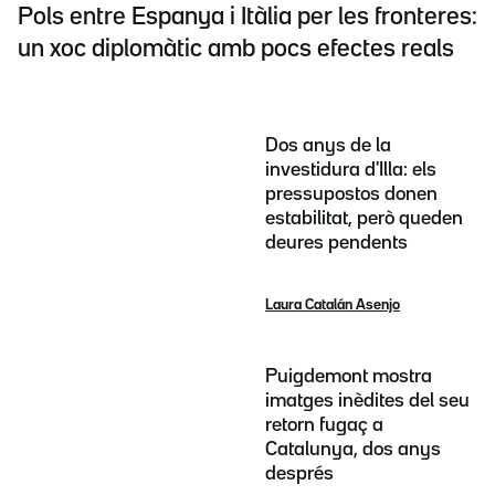
Pols entre Espanya i Itàlia per les fronteres:
un xoc diplomàtic amb pocs efectes reals
Dos anys de la
investidura d'Illa: els
pressupostos donen
estabilitat, però queden
deures pendents
Laura Catalán Asenjo
Puigdemont mostra
imatges inèdites del seu
retorn fugaç a
Catalunya, dos anys
després