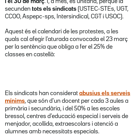
i el 30 de març
. I, a més, és unitària, perquè la
secunden
tots els sindicats
(USTEC-STEs, UGT,
CCOO, Aspepc-sps, Intersindical, CGT i USOC).
Aquest és el calendari de les protestes, a les
quals cal afegir l'aturada convocada el 23 març
per la sentència que obliga a fer el 25% de
classes en castellà:
Els sindicats han considerat
abusius els serveis
mínims
, que són d'un docent per cada 3 aules a
primària i secundària, i del 50% a les escoles
bressol, centres d'educació especial i serveis de
menjador, acollida, extraescolars i atenció a
alumnes amb necessitats especials.