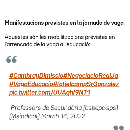
Manifestacions previstes en la jornada de vaga
Aquestes són les mobilitzacions previstes en
l'arrencada de la vaga a l'educació:
#CambrayDimissio
#NegociacioRealJa
#VagaEducacio
#fotielcampSrGonzalez
pic.twitter.com/UUAqhf9NT1
 Professors de Secundària (aspepc·sps)
(@sindicat)
March 14, 2022