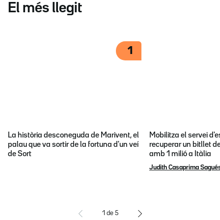
El més llegit
1
La història desconeguda de Marivent, el
Mobilitza el servei d
palau que va sortir de la fortuna d'un veí
recuperar un bitllet d
de Sort
amb 1 milió a Itàlia
Judith Casaprima Sagué
1
de
5