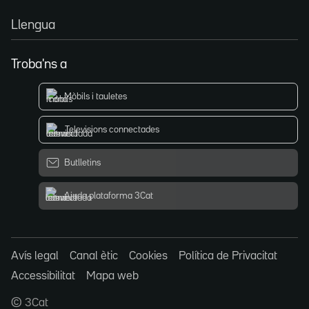
Llengua
Troba'ns a
Mòbils i tauletes
Televisions connectades
Butlletins
Ajuda plataforma 3Cat
Avís legal
Canal ètic
Cookies
Política de Privacitat
Accessibilitat
Mapa web
© 3Cat