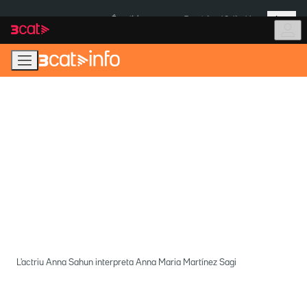
Anar
Anar
Més
a
al
És notícia:
Terratrèmol Colòmbia
la
contingut
navegació
principal
L'actriu Anna Sahun interpreta Anna Maria Martínez Sagi