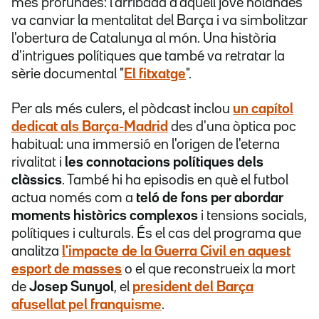
més profundes: l'arribada d'aquell jove holandès
va canviar la mentalitat del Barça i va simbolitzar
l'obertura de Catalunya al món. Una història
d'intrigues polítiques que també va retratar la
sèrie documental "
El fitxatge
".
Per als més culers, el pòdcast inclou
un capítol
dedicat als Barça-Madrid
des d'una òptica poc
habitual: una immersió en l'origen de l'eterna
rivalitat i
les connotacions polítiques dels
clàssics
. També hi ha episodis en què el futbol
actua només com a
teló de fons per abordar
moments històrics complexos
i tensions socials,
polítiques i culturals. És el cas del programa que
analitza
l'impacte de la Guerra Civil en aquest
esport de masses
o el que reconstrueix la mort
de
Josep Sunyol
, el
president del Barça
afusellat pel franquisme
.