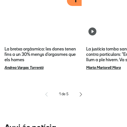
1
La bretxa orgàsmica: les dones tenen
La justícia tomba sa
fins a un 30% menys d'orgasmes que
contra particulars: "E
els homes
llum a ple hivern. Va
Andrea Vargas Torrentó
Marta Martorell Mora
1
de
5