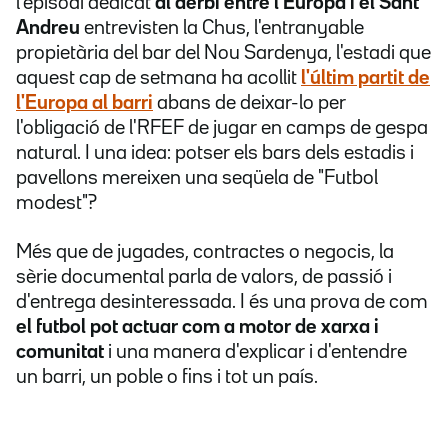
l'episodi dedicat
al derbi entre l'Europa i el Sant
Andreu
entrevisten la Chus, l'entranyable
propietària del bar del Nou Sardenya, l'estadi que
aquest cap de setmana ha acollit
l'últim partit de
l'Europa al barri
abans de deixar-lo per
l'obligació de l'RFEF de jugar en camps de gespa
natural. I una idea: potser els bars dels estadis i
pavellons mereixen una seqüela de "Futbol
modest"?
Més que de jugades, contractes o negocis, la
sèrie documental parla de valors, de passió i
d'entrega desinteressada. I és una prova de com
el futbol pot actuar com a motor de xarxa i
comunitat
i una manera d'explicar i d'entendre
un barri, un poble o fins i tot un país.