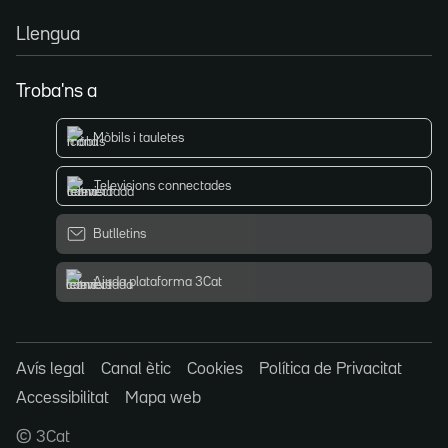
Llengua
Troba'ns a
Mòbils i tauletes
Televisions connectades
Butlletins
Ajuda plataforma 3Cat
Avís legal
Canal ètic
Cookies
Política de Privacitat
Accessibilitat
Mapa web
© 3Cat