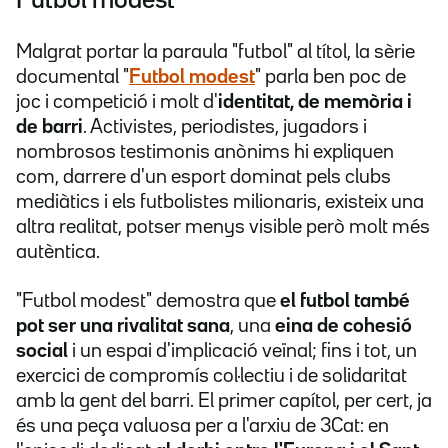
Futbol modest
Malgrat portar la paraula "futbol" al títol, la sèrie
documental "
Futbol modest
" parla ben poc de
joc i competició i molt d'
identitat, de memòria i
de barri
. Activistes, periodistes, jugadors i
nombrosos testimonis anònims hi expliquen
com, darrere d'un esport dominat pels clubs
mediàtics i els futbolistes milionaris, existeix una
altra realitat, potser menys visible però molt més
autèntica.
"Futbol modest" demostra que
el futbol també
pot ser una rivalitat sana
, una
eina de cohesió
social
i un espai d'implicació veïnal; fins i tot, un
exercici de compromís col·lectiu i de solidaritat
amb la gent del barri. El primer capítol, per cert, ja
és una peça valuosa per a l'arxiu de 3Cat: en