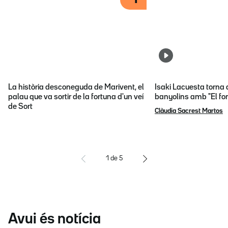
La història desconeguda de Marivent, el
Isaki Lacuesta torna 
palau que va sortir de la fortuna d'un veí
banyolins amb "El fon
de Sort
Clàudia Sacrest Martos
1
de
5
Avui és notícia