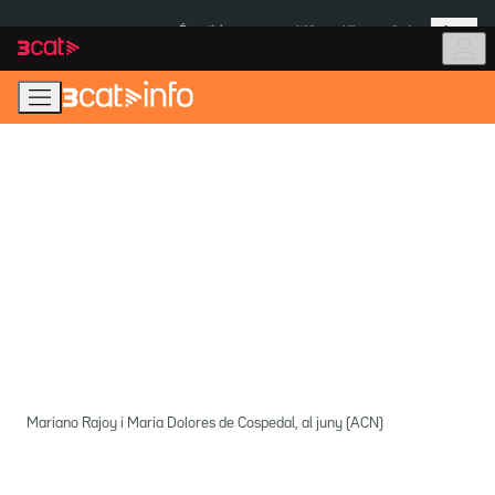
Anar
Anar
Més
a
al
És notícia:
Itàlia
Ulleres eclipsi
la
contingut
navegació
principal
Mariano Rajoy i Maria Dolores de Cospedal, al juny (ACN)