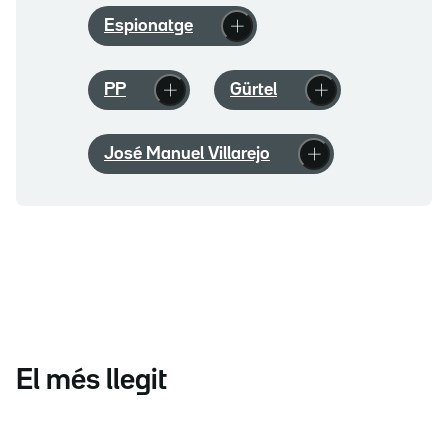
Espionatge
PP
Gürtel
José Manuel Villarejo
El més llegit