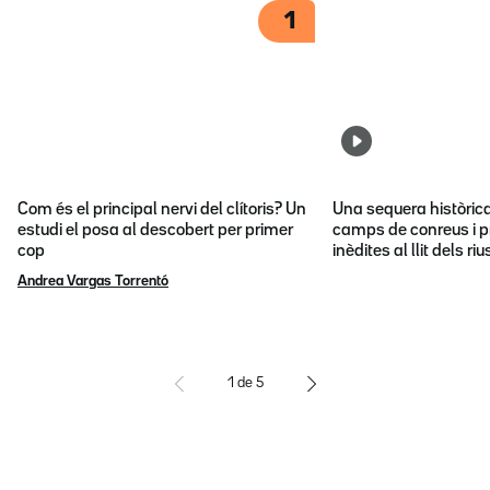
1
Com és el principal nervi del clítoris? Un
Una sequera històric
estudi el posa al descobert per primer
camps de conreus i p
cop
inèdites al llit dels riu
Andrea Vargas Torrentó
1
de
5