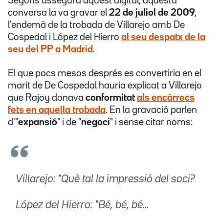
Segons assegura aquest digital, aquesta
conversa la va gravar el
22 de juliol de 2009
,
l'endemà de la trobada de Villarejo amb De
Cospedal i López del Hierro
al seu despatx de
la
seu del PP
a Madrid
.
El que pocs mesos després es convertiria en el
marit de De Cospedal hauria explicat a Villarejo
que Rajoy donava
conformitat
als encàrrecs
fets en aquella trobada
. En la gravació parlen
d'"
expansió
" i de "
negoci
" i sense citar noms:
Villarejo: "Què tal la impressió del soci?
López del Hierro: "Bé, bé, bé...