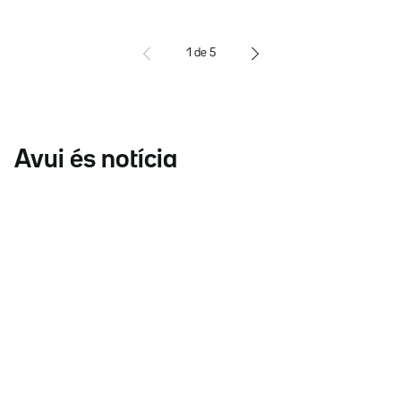
1
de
5
Avui és notícia