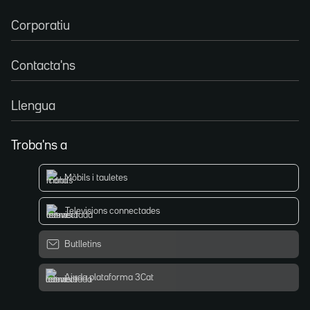
Corporatiu
Contacta'ns
Llengua
Troba'ns a
Mòbils i tauletes
Televisions connectades
Butlletins
Ajuda plataforma 3Cat