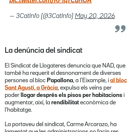
pic.twitter.com/KPIqYCuHOA
— 3CatInfo (@3CatInfo)
May 20, 2026
La denúncia del sindicat
El Sindicat de Llogateres denuncia que NAD, que
també ha requerit el desnonament de diverses
persones al bloc
Papallona
, a l'Eixample, i
al bloc
Sant Agustí, a Gràcia
, expulsa els veïns per
poder
llogar després els pisos per habitacions
i
augmentar, així, la
rendibilitat
econòmica de
l'habitatge.
La portaveu del sindicat, Carme Arcarazo, ha
lamentat que les administracions no facin res