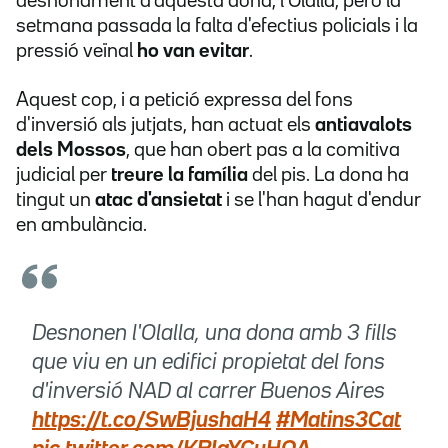
desnonament d'aquesta dona, l'Olalla, però la
setmana passada la falta d'efectius policials i la
pressió veïnal
ho van evitar
.
Aquest cop, i a petició expressa del fons
d'inversió als jutjats, han actuat els
antiavalots
dels Mossos
, que han obert pas a la comitiva
judicial per
treure la família
del pis. La dona ha
tingut un
atac d'ansietat
i se l'han hagut d'endur
en ambulància.
Desnonen l'Olalla, una dona amb 3 fills
que viu en un edifici propietat del fons
d'inversió NAD al carrer Buenos Aires
https://t.co/SwBjushaH4
#Matins3Cat