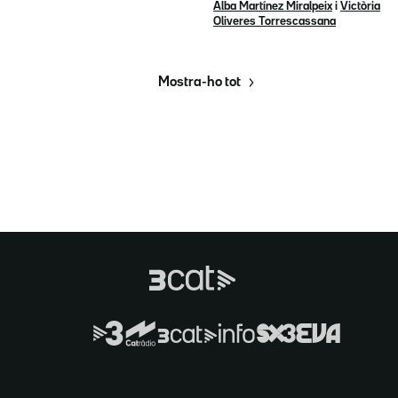
Alba Martínez Miralpeix
i
Victòria
Oliveres Torrescassana
Mostra-ho tot