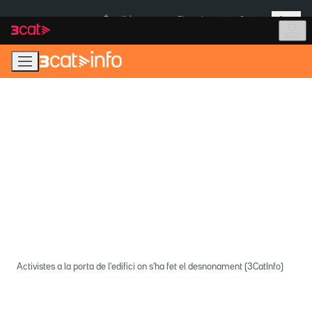
Anar
Anar
Més
a
al
És notícia:
Pluges Inuncat
Ceuta
la
contingut
navegació
principal
Activistes a la porta de l'edifici on s'ha fet el desnonament (3CatInfo)