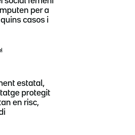
ei social femení
omputen per a
s quins casos i
ol
ent estatal,
tatge protegit
an en risc,
di