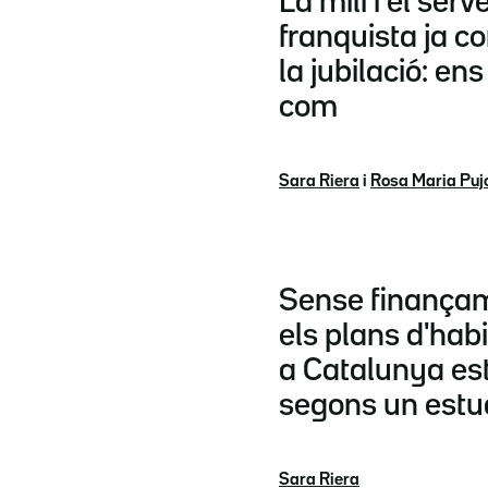
La mili i el serv
franquista ja c
la jubilació: en
com
Sara Riera
i
Rosa Maria Puj
Sense finançam
els plans d'habi
a Catalunya est
segons un estu
Sara Riera