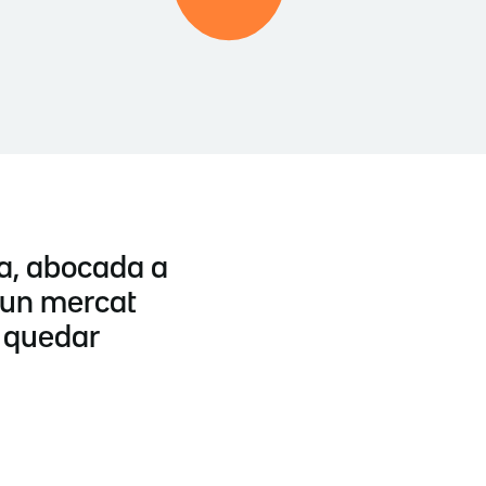
a, abocada a
 un mercat
o quedar