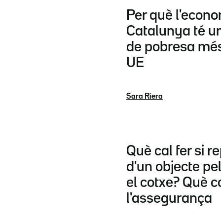
Per què l'econo
Catalunya té un
de pobresa més 
UE
Sara Riera
Què cal fer si r
d'un objecte pel
el cotxe? Què c
l'assegurança