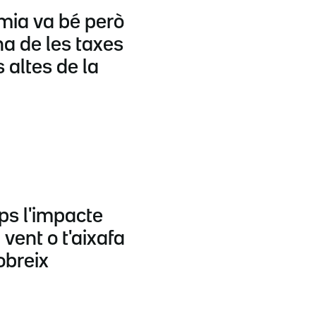
mia va bé però
a de les taxes
altes de la
eps l'impacte
 vent o t'aixafa
obreix