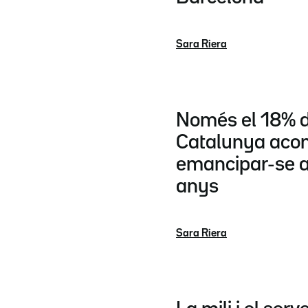
Sara Riera
Només el 18% d
Catalunya aco
emancipar-se a
anys
Sara Riera