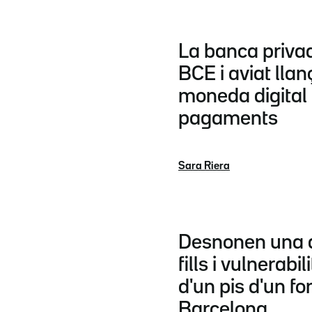
La banca priva
BCE i aviat lla
moneda digital 
pagaments
Sara Riera
Desnonen una 
fills i vulnerabi
d'un pis d'un fo
Barcelona