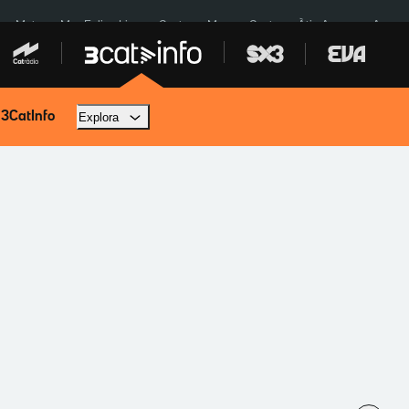
a a Meta
Mor Felipe Lipe
Ceuta
Menors Ceuta
Àtic Ayuso
Aparca
 3CatInfo
Explora