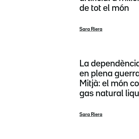
de tot el món
Sara Riera
La dependència
en plena guerra 
Mitjà: el món c
gas natural liq
Sara Riera