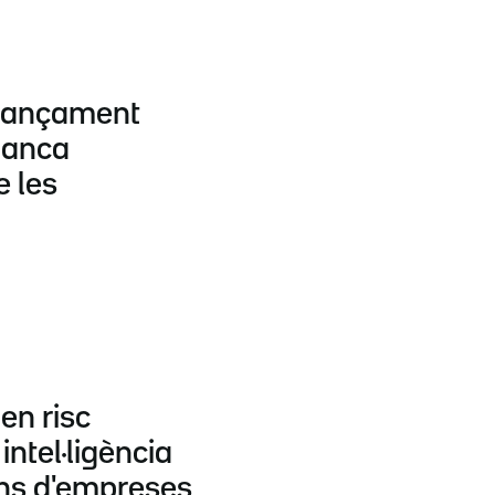
finançament
 banca
e les
en risc
intel·ligència
ions d'empreses