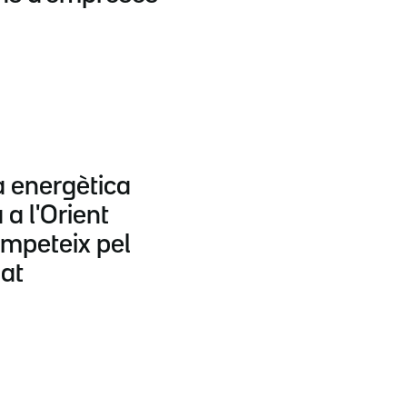
 energètica
a l'Orient
ompeteix pel
uat