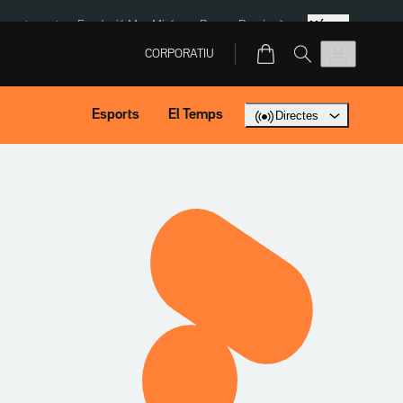
Més
ment agost
Fundació Mas Miró
eBay
Perpinyà
CORPORATIU
Esports
El Temps
Directes