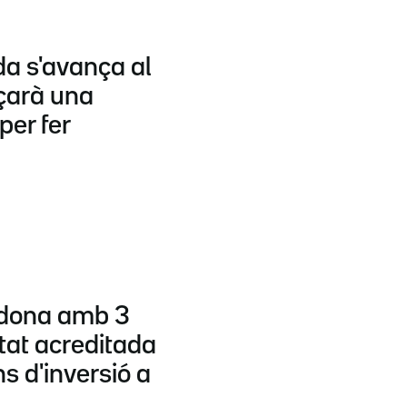
da s'avança al
nçarà una
per fer
dona amb 3
litat acreditada
ns d'inversió a