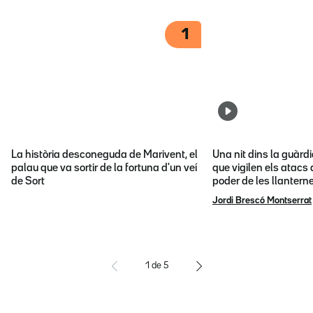
1
La història desconeguda de Marivent, el
Una nit dins la guàrd
palau que va sortir de la fortuna d'un veí
que vigilen els atacs 
de Sort
poder de les llantern
Jordi Brescó Montserrat
1
de
5