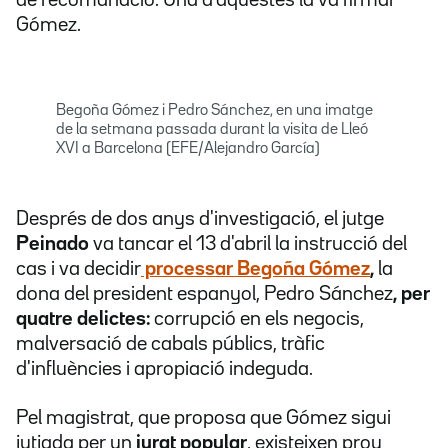
de recomanació. Una d'aquestes la va firmar
Gómez.
Begoña Gómez i Pedro Sánchez, en una imatge
de la setmana passada durant la visita de Lleó
XVI a Barcelona (EFE/Alejandro García)
Després de dos anys d'investigació, el jutge
Peinado
va tancar el 13 d'abril la instrucció del
cas i va decidir
processar Begoña Gómez
,
la
dona del president espanyol, Pedro Sánchez
, per
quatre delictes:
corrupció en els negocis,
malversació de cabals públics, tràfic
d'influències i apropiació indeguda.
Pel magistrat, que proposa que Gómez sigui
jutjada per un
jurat popular
, existeixen prou