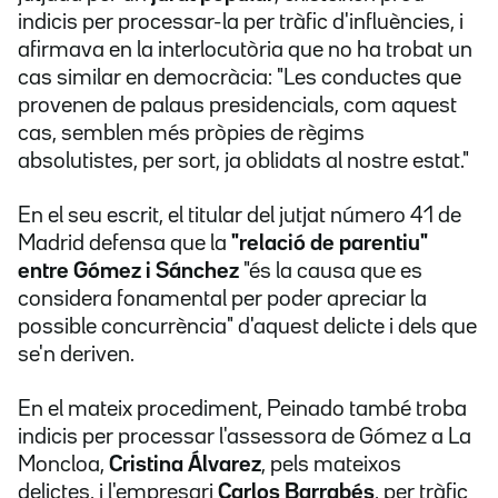
indicis per processar-la per tràfic d'influències, i
afirmava en la interlocutòria que no ha trobat un
cas similar en democràcia: "Les conductes que
provenen de palaus presidencials, com aquest
cas, semblen més pròpies de règims
absolutistes, per sort, ja oblidats al nostre estat."
En el seu escrit, el titular del jutjat número 41 de
Madrid defensa que la
"relació de parentiu"
entre Gómez i Sánchez
"és la causa que es
considera fonamental per poder apreciar la
possible concurrència" d'aquest delicte i dels que
se'n deriven.
En el mateix procediment, Peinado també troba
indicis per processar l'assessora de Gómez a La
Moncloa,
Cristina Álvarez
, pels mateixos
delictes, i l'empresari
Carlos Barrabés
, per tràfic