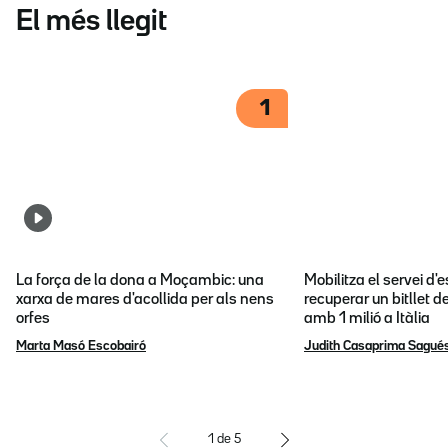
El més llegit
1
La força de la dona a Moçambic: una
Mobilitza el servei d
xarxa de mares d'acollida per als nens
recuperar un bitllet d
orfes
amb 1 milió a Itàlia
Marta Masó Escobairó
Judith Casaprima Sagué
1
de
5