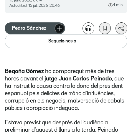
15 juny 2026, 07.14
4 min
Actualitzat
15 jul. 2026, 20.46
Pedro Sánchez
Segueix-nos a
Begoña Gómez
ha comparegut més de tres
hores davant el
jutge Juan Carlos Peinado
, que
ha instruït la causa contra la dona del president
espanyol pels delictes de tràfic d'influències,
corrupció en els negocis, malversació de cabals
públics i apropiació indeguda.
Estava previst que després de l'audiència
preliminar d'aquest dilluns a la tarda, Peinado