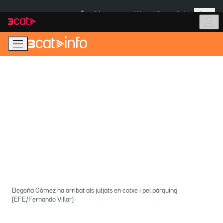
Anar
Anar
Més
a
al
És notícia:
Itàlia
Ulleres eclipsi
la
contingut
navegació
principal
Begoña Gómez ha arribat als jutjats en cotxe i pel pàrquing
(EFE/Fernando Villar)