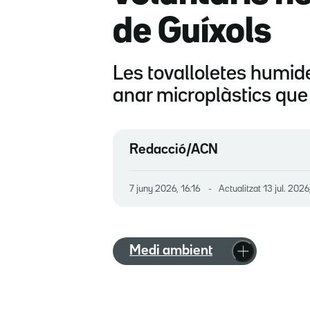
de Guíxols
Les tovalloletes humid
anar microplàstics que
Redacció/ACN
7 juny 2026, 16.16
Actualitzat
13 jul. 2026
Medi ambient