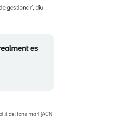
de gestionar", diu
 realment es
llit del fons marí (ACN