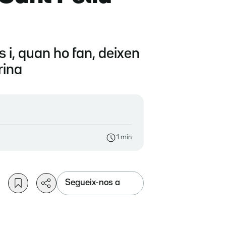
i, quan ho fan, deixen
rina
1 min
Segueix-nos a