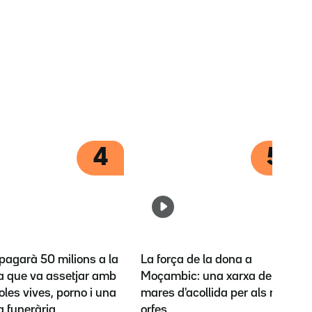
4
5
pagarà 50 milions a la
La força de la dona a
la que va assetjar amb
Moçambic: una xarxa de
les vives, porno i una
mares d'acollida per als nens
a funerària
orfes