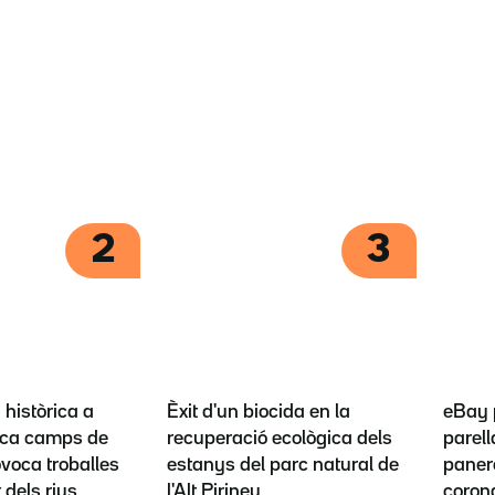
2
3
històrica a
Èxit d'un biocida en la
eBay 
ca camps de
recuperació ecològica dels
parel
ovoca troballes
estanys del parc natural de
panero
t dels rius
l'Alt Pirineu
coron