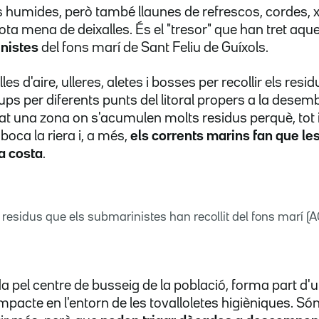
es humides, però també llaunes de refrescos, cordes, 
i tota mena de deixalles. És el "tresor" que han tret a
nistes
del fons marí de Sant Feliu de Guíxols.
 d'aire, ulleres, aletes i bosses per recollir els resid
rups per diferents punts del litoral propers a la desem
riat una zona on s'acumulen molts residus perquè, tot 
mboca la riera i, a més,
els corrents marins fan que les
a costa
.
s residus que els submarinistes han recollit del fons marí (
da pel centre de busseig de la població, forma part 
'impacte en l'entorn de les tovalloletes higièniques. S