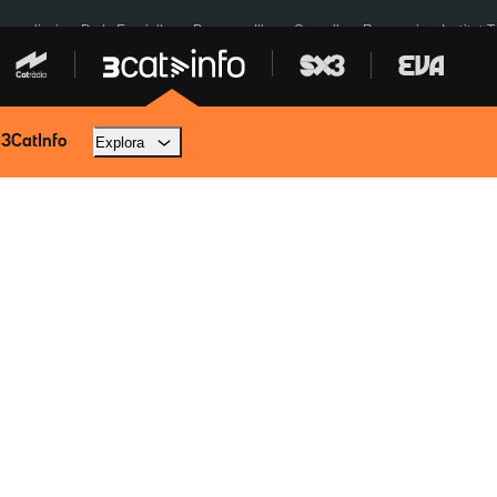
res eclipsi
De la Espriella
Dos anys Illa
Granollers Paraguai
Institut 
 3CatInfo
Explora