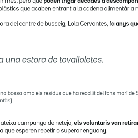
vir més, però que
poden trigar dècades a descompon
plàstics que acaben entrant a la cadena alimentària 
tora del centre de busseig, Lola Cervantes,
fa anys qu
a una estora de tovalloletes.
na bossa amb els residus que ha recollit del fons marí de S
ontàs)
 mateixa campanya de neteja,
els voluntaris van retir
fra que esperen repetir o superar enguany.