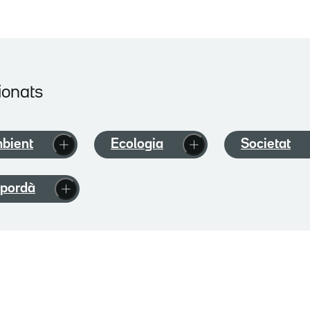
ionats
bient
Ecologia
Societat
pordà