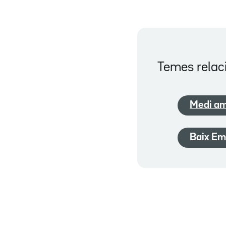
Temes relac
Medi am
Baix Em