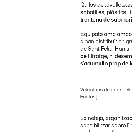
Quilos de tovallolet
sabatilles, plàstics 
trentena de submari
Equipats amb ampolles
s'han distribuït en g
de Sant Feliu. Han t
de filtratge, hi dese
s'acumulin prop de l
Voluntaris destriant el
Fontàs)
La neteja, organitza
sensibilitzar sobre l