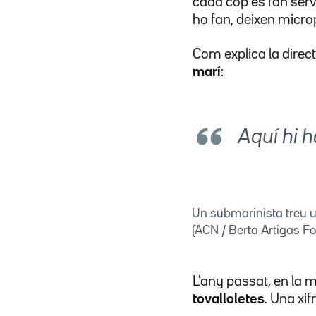
cada cop es fan ser
ho fan, deixen micro
Com explica la direc
marí
:
Aquí hi h
Un submarinista treu u
(ACN / Berta Artigas F
L'any passat, en la
tovalloletes
. Una xi