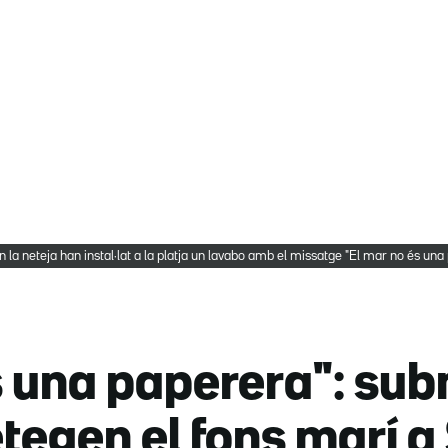
n la neteja han instal·lat a la platja un lavabo amb el missatge "El mar no és un
s una paperera": sub
tegen el fons marí a