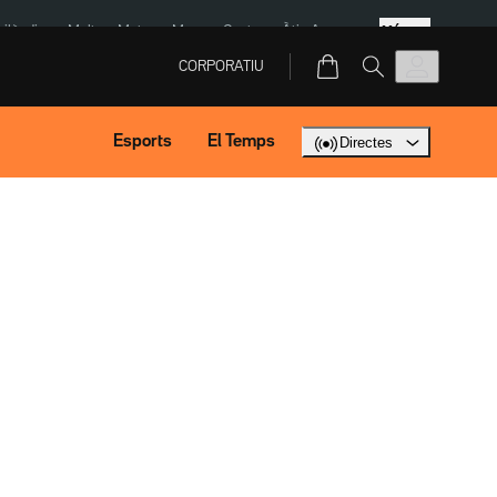
Més
Tailàndia
Multa a Meta
Menors Ceuta
Àtic Ayuso
CORPORATIU
Esports
El Temps
Directes