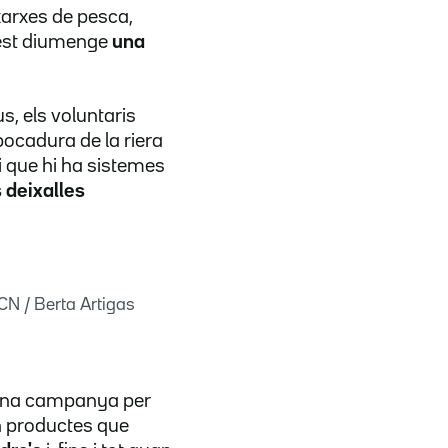
xarxes de pesca,
quest diumenge
una
us, els voluntaris
bocadura de la riera
i que hi ha sistemes
 deixalles
ACN / Berta Artigas
d'una campanya per
ón productes que