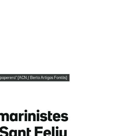
a paperera" (ACN / Berta Artigas Fontàs)
marinistes
 Sant Feliu