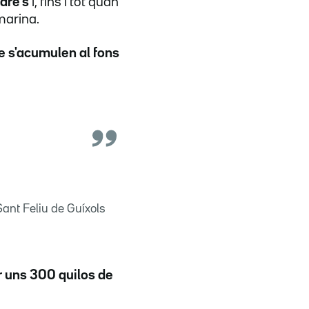
dre's
i, fins i tot quan
marina.
e s'acumulen al fons
ant Feliu de Guíxols
ar uns 300 quilos de