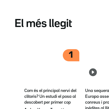
El més llegit
1
Com és el principal nervi del
Una sequera 
clítoris? Un estudi el posa al
Europa asse
descobert per primer cop
conreus i pr
inèdites al lli