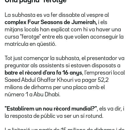
Una pugna "ferotge"
La subhasta es va fer dissabte al vespre al
complex Four Seasons de Jumeirah,
i els
mitjans locals han explicat com hi va haver una
cursa "ferotge" entre els que volien aconseguir la
matrícula en qüestió.
Tot just començar la subhasta, el presentador va
preguntar als assistents si estaven disposats a
batre el rècord d'ara fa 16 anys
, l'empresari local
Saeed Abdul Ghaffar Khouri va pagar 52,2
milions de dirhams per una placa amb el
número 1 a Abu Dhabi.
"Establirem un nou rècord mundial?"
,
els va dir, i
la resposta de públic va ser un sí rotund.