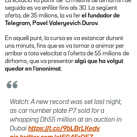
La licitació va partir de 15 milions de dirhams i de
seguida es va enfilar fins als 30. La següent
oferta, de 35 milions, la va fer
el fundador de
Telegram, Pavel Valeryevich Durov
.
En aquell punt, la cursa es va estancar durant
uns minuts, fins que es va tornar a animar per
arribar a tota velocitat a l'oferta de 55 milions de
dirhams, que va presentar
algú que ha volgut
quedar en l'anonimat
.
Watch: A new record was set last night,
as car number plate P7 sold for a
whopping Dh55 million at an auction in
Dubai
https://t.co/9bLBrLKedv