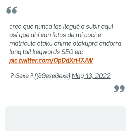
creo que nunca las llegué a subir aquí
así que ahí van fotos de mi coche
matrícula otaku anime otakupra andorra
long tail keywords SEO etc
pic.twitter.com/OpDdXrH7JW
 ? Gexe ? (@GexeGexe)
May 13, 2022