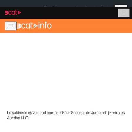
Anar
Anar
Més
a
al
És notícia:
Pluges Inuncat
Ceuta
la
contingut
navegació
principal
La subhasta es va fer al complex Four Seasons de Jumeirah (Emirates
Auction LLC)