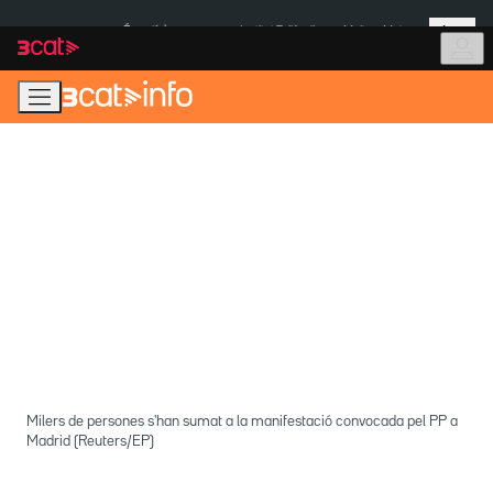
Anar
Anar
Més
a
al
És notícia:
Institut Tailàndia
Multa a Meta
la
contingut
navegació
principal
Milers de persones s'han sumat a la manifestació convocada pel PP a
Madrid (Reuters/EP)