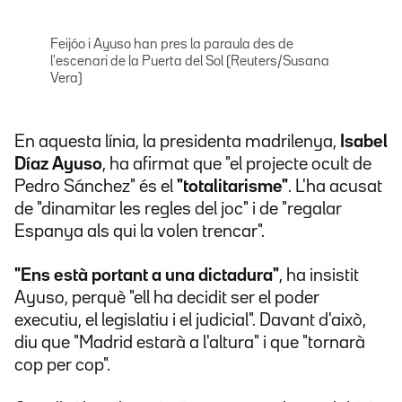
Feijóo i Ayuso han pres la paraula des de
l'escenari de la Puerta del Sol (Reuters/Susana
Vera)
En aquesta línia, la presidenta madrilenya,
Isabel
Díaz Ayuso
, ha afirmat que "el projecte ocult de
Pedro Sánchez" és el
"totalitarisme"
. L'ha acusat
de "dinamitar les regles del joc" i de "regalar
Espanya als qui la volen trencar".
"Ens està portant a una dictadura"
, ha insistit
Ayuso, perquè "ell ha decidit ser el poder
executiu, el legislatiu i el judicial". Davant d'això,
diu que "Madrid estarà a l'altura" i que "tornarà
cop per cop".