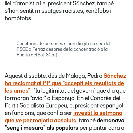
llei d'amnistia i el president Sánchez, també
s'han sentit missatges racistes, xenòfobs i
homòfobs.
Cenetnars de persones s'han dirigit a la seu del
PSOE a Ferraz després de la concentració a la
Puerta del Sol (3Cat)
Aquest dissabte, des de Màlaga, Pedro
Sánchez
ha reclamat al PP que "accepti els resultats de
les urnes"
i "la legitimitat del govern" que diu que
formaran "aviat" a Espanya. En el Congrés del
Partit Socialista Europeu, el president espanyol
en funcions, que confia ser
investit la setmana
que ve per majoria absoluta
, també
demanava
"seny i mesura" als populars
per plantar cara a