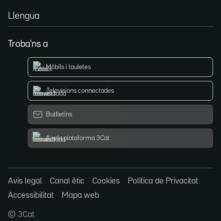
Llengua
Troba'ns a
Mòbils i tauletes
Televisions connectades
Butlletins
Ajuda plataforma 3Cat
Avís legal
Canal ètic
Cookies
Política de Privacitat
Accessibilitat
Mapa web
© 3Cat