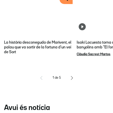
La història desconeguda de Marivent, el
Isaki Lacuesta torna 
palau que va sortir de la fortuna d'un veí
banyolins amb "El fon
de Sort
Clàudia Sacrest Martos
1
de
5
Avui és notícia