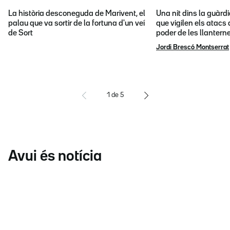
La història desconeguda de Marivent, el
Una nit dins la guàrd
palau que va sortir de la fortuna d'un veí
que vigilen els atacs 
de Sort
poder de les llantern
Jordi Brescó Montserrat
1
de
5
Avui és notícia