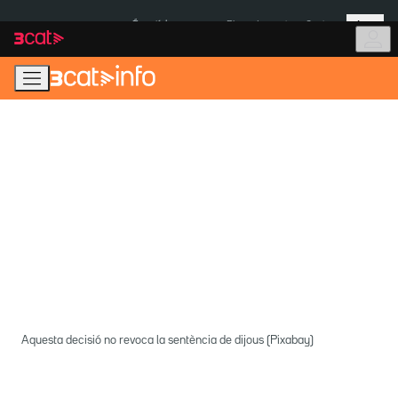
Anar
Anar
Més
a
al
És notícia:
Pluges Inuncat
Ceuta
la
contingut
navegació
principal
Aquesta decisió no revoca la sentència de dijous (Pixabay)