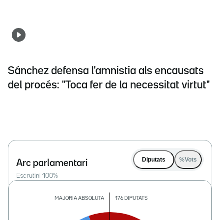
Sánchez defensa l'amnistia als encausats
del procés: "Toca fer de la necessitat virtut"
Diputats
%Vots
Arc parlamentari
Escrutini
100
%