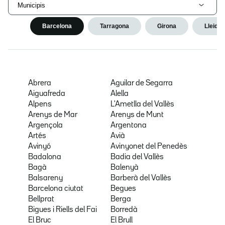
Municipis
Barcelona
Tarragona
Girona
Lleida
Abrera
Aguilar de Segarra
Aiguafreda
Alella
Alpens
L'Ametlla del Vallès
Arenys de Mar
Arenys de Munt
Argençola
Argentona
Artés
Avià
Avinyó
Avinyonet del Penedès
Badalona
Badia del Vallès
Bagà
Balenyà
Balsareny
Barberà del Vallès
Barcelona ciutat
Begues
Bellprat
Berga
Bigues i Riells del Fai
Borredà
El Bruc
El Brull