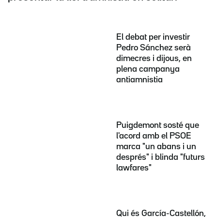
El debat per investir
Pedro Sánchez serà
dimecres i dijous, en
plena campanya
antiamnistia
Puigdemont sosté que
l'acord amb el PSOE
marca "un abans i un
després" i blinda "futurs
lawfares"
Qui és García-Castellón,