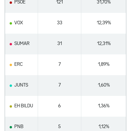
PSOE
121
31,70%
VOX
33
12,39%
SUMAR
31
12,31%
ERC
7
1,89%
JUNTS
7
1,60%
EH BILDU
6
1,36%
PNB
5
1,12%