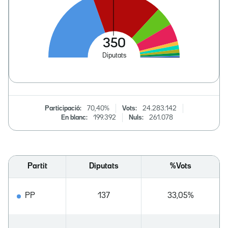
Participació:
70,40%
Vots:
24.283.142
En blanc:
199.392
Nuls:
261.078
Partit
Diputats
%Vots
PP
137
33,05%