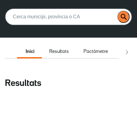
Buscar:
Inici
Resultats
Pactòmetre
Entrev
Resultats