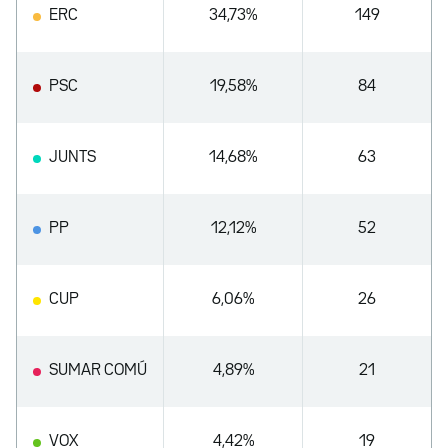
ERC
34,73%
149
PSC
19,58%
84
JUNTS
14,68%
63
PP
12,12%
52
CUP
6,06%
26
SUMAR COMÚ
4,89%
21
VOX
4,42%
19