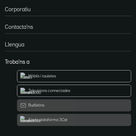
Corporatiu
Contacta'ns
Llengua
Troba'ns a
Mòbils i tauletes
Televisions connectades
Butlletins
Ajuda plataforma 3Cat