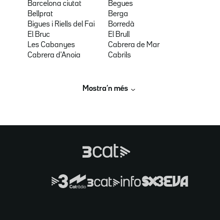
Barcelona ciutat
Begues
Bellprat
Berga
Bigues i Riells del Fai
Borredà
El Bruc
El Brull
Les Cabanyes
Cabrera de Mar
Cabrera d'Anoia
Cabrils
Mostra’n més