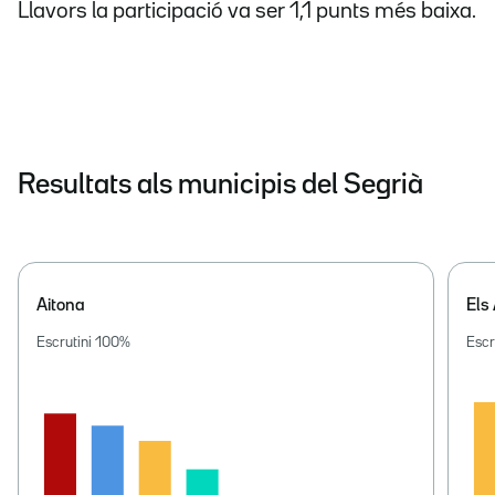
Llavors la participació va ser 1,1 punts més baixa.
Resultats als municipis del Segrià
Aitona
Els
Escrutini
100
%
Escr