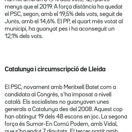
menys que el 2019. A força distància ha quedat
el PSC, segon, amb el 19,5% dels vots, seguit de
Junts, amb el 14,6%. El PP, el quart més votat al
municipi, ha guanyat pes i ha aconseguit un
12,1% dels vots.
Catalunya i circumscripció de Lleida
El PSC, novament amb Meritxell Batet com a
candidata al Congrés, s'ha imposat a nivell
català. Els socialistes no guanyaven unes
generals a Catalunya des del 2008. Aquest cop
han obtingut 19 dels 48 escons en joc. La segona
força és Sumar-En Comú Podem, amb Vidal,
que s'ha endut 7 diputats. El tercer partit amb