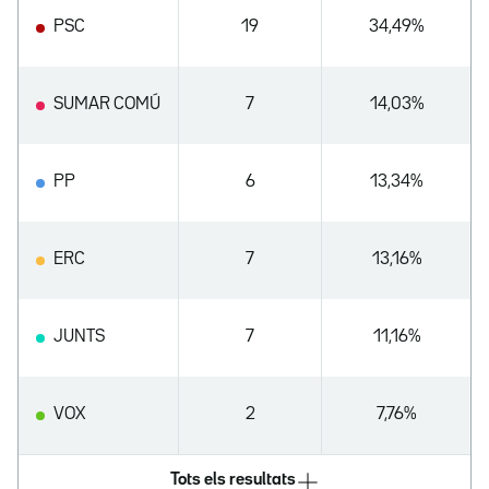
PSC
19
34,49%
SUMAR COMÚ
7
14,03%
PP
6
13,34%
ERC
7
13,16%
JUNTS
7
11,16%
VOX
2
7,76%
Tots els resultats