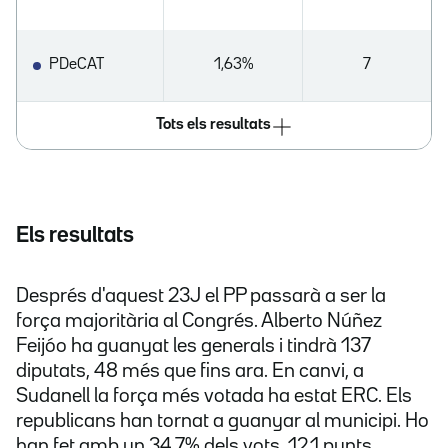
PDeCAT
1,63%
7
Tots els resultats
Els resultats
Després d'aquest 23J el PP passarà a ser la
força majoritària al Congrés. Alberto Núñez
Feijóo ha guanyat les generals i tindrà 137
diputats, 48 més que fins ara. En canvi, a
Sudanell la força més votada ha estat ERC. Els
republicans han tornat a guanyar al municipi. Ho
han fet amb un 34,7% dels vots, 12,1 punts