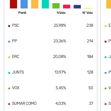
Partit
%Vots
Nº Vots
PSC
25,98%
238
E
PP
23,36%
214
P
ERC
20,08%
184
J
JUNTS
13,97%
128
VOX
5,45%
50
V
SUMAR COMÚ
4,03%
37
S