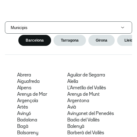
Municipis
Barcelona
Tarragona
Girona
Lleida
Abrera
Aguilar de Segarra
Aiguafreda
Alella
Alpens
L'Ametlla del Vallès
Arenys de Mar
Arenys de Munt
Argençola
Argentona
Artés
Avià
Avinyó
Avinyonet del Penedès
Badalona
Badia del Vallès
Bagà
Balenyà
Balsareny
Barberà del Vallès