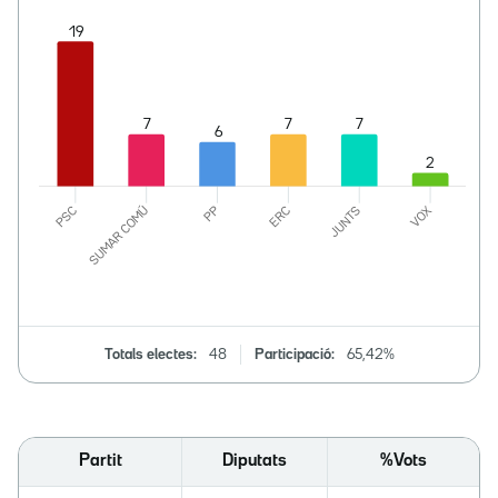
Totals electes:
48
Participació:
65,42%
Partit
Diputats
%Vots