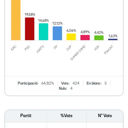
Participació:
64,82%
Vots:
424
En blanc:
5
Nuls:
4
Partit
%Vots
Nº Vots