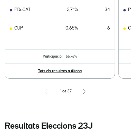
PDeCAT
3,71%
34
P
CUP
0,65%
6
Participació:
66,76%
Tots els resultats a Aitona
1
de
37
Resultats Eleccions 23J